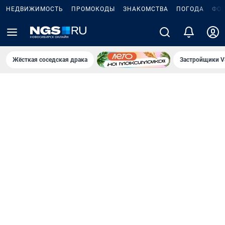
НЕДВИЖИМОСТЬ
ПРОМОКОДЫ
ЗНАКОМСТВА
ПОГОДА
ФО
Жёсткая соседская драка
Застройщики V