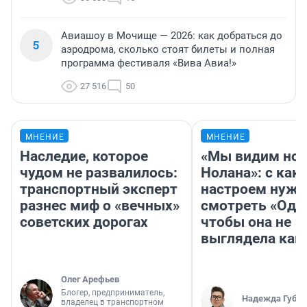
Авиашоу в Мочище — 2026: как добраться до
5
аэродрома, сколько стоят билеты и полная
программа фестиваля «Вива Авиа!»
27 516
50
МНЕНИЕ
МНЕНИЕ
Наследие, которое
«Мы видим нов
чудом не развалилось:
Нолана»: с как
транспортный эксперт
настроем нужн
разнес миф о «вечных»
смотреть «Оди
советских дорогах
чтобы она не
выглядела как
Олег Арефьев
Блогер, предприниматель,
Надежда Губар
владелец в транспортном