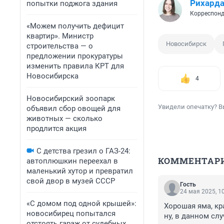
Рихард
попытки поджога здания
Корреспонд
«Можем получить дефицит
квартир». Министр
Новосибирск
строительства — о
предложении прокуратуры
изменить правила КРТ для
Новосибирска
4
Новосибирский зоопарк
Увидели опечатку? В
объявил сбор овощей для
животных — сколько
продлится акция
С детства грезил о ГАЗ-24:
КОММЕНТАР
автоплюшкин переехал в
маленький хутор и превратил
свой двор в музей СССР
Гость
24 мая 2025, 1
«С домом под одной крышей»:
Хорошая яма, кр
новосибирец попытался
ну, в данном сл
отстоять гараж от судебных