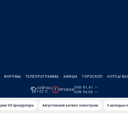
ФОРУМЫ
ТЕЛЕПРОГРАММА
АФИША
ГОРОСКОП
КУРСЫ ВА
USD 81,41
СЕЙЧАС
7
ПРОБКИ
+22°C
EUR 94,06
ики VS прокуратура
Августовский каталог новостроек
5 молодых н