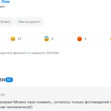
а Лем
ент
Провал
Яма на дороге
27
3
3
ыделите фрагмент и нажмите Ctrl+Enter
ИИ
51
0:38
асивая! Можно луки снимать , осталось только фотомоделей п
учае чиновничков!)