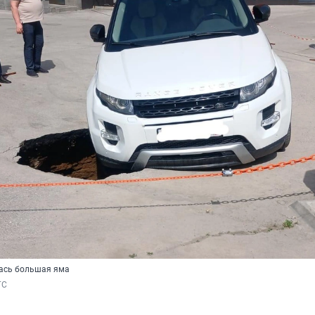
ась большая яма
ГС