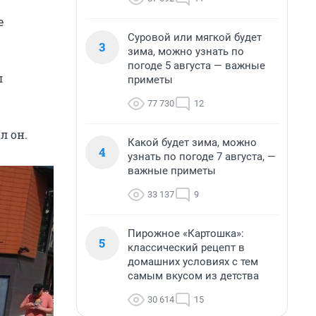
е
Суровой или мягкой будет
3
зима, можно узнать по
погоде 5 августа — важные
л
приметы
77 730
12
л он.
Какой будет зима, можно
4
узнать по погоде 7 августа, —
важные приметы
33 137
9
Пирожное «Картошка»:
5
классический рецепт в
домашних условиях с тем
самым вкусом из детства
30 614
15