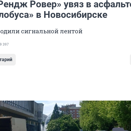
Рендж Ровер» увяз в асфальт
Глобуса» в Новосибирске
родили сигнальной лентой
9 397
тарий