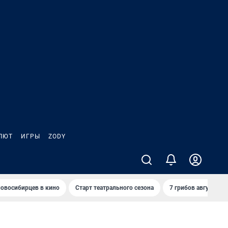
ЛЮТ
ИГРЫ
ZODY
овосибирцев в кино
Старт театрального сезона
7 грибов августа