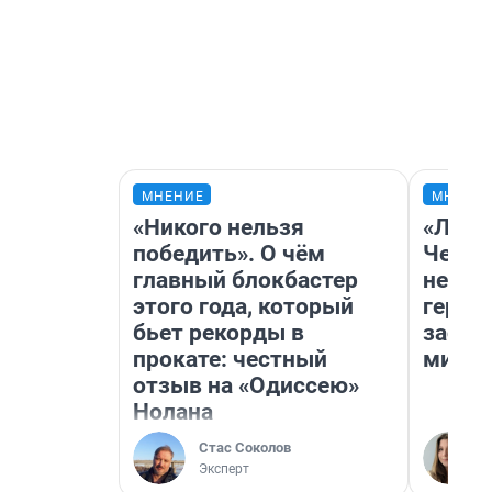
МНЕНИЕ
МНЕНИ
«Никого нельзя
«Люди
победить». О чём
Чем п
главный блокбастер
непон
этого года, который
герои
бьет рекорды в
застр
прокате: честный
мисти
отзыв на «Одиссею»
Нолана
Стас Соколов
Эксперт