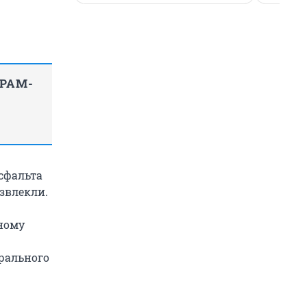
ГРАМ-
сфальта
звлекли.
ному
рального