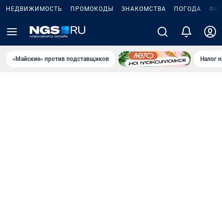
НЕДВИЖИМОСТЬ
ПРОМОКОДЫ
ЗНАКОМСТВА
ПОГОДА
ФО
«Майские» против подставщиков
Налог 