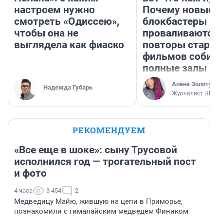
настроем нужно
Почему новые
смотреть «Одиссею»,
блокбастеры
чтобы она не
проваливаются,
выглядела как фиаско
повторы стары
фильмов соби
полные залы
Алёна Золотух
Надежда Губарь
Журналист НГС
РЕКОМЕНДУЕМ
«Все еще в шоке»: сыну Трусовой
исполнился год — трогательный пост
и фото
4 часа
3 454
2
Медведицу Майю, жившую на цепи в Приморье,
познакомили с гималайским медведем Фиником