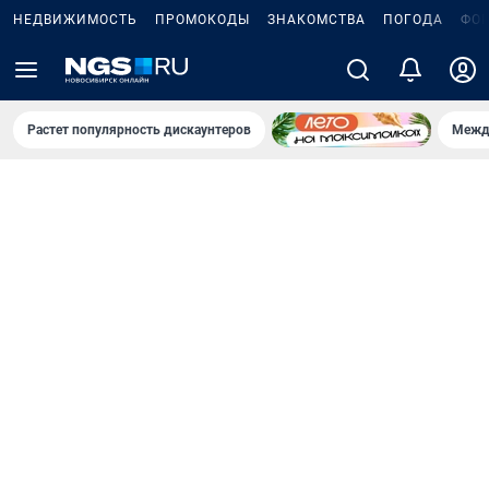
НЕДВИЖИМОСТЬ
ПРОМОКОДЫ
ЗНАКОМСТВА
ПОГОДА
ФО
Растет популярность дискаунтеров
Межд