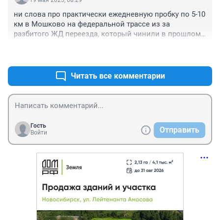
19 мая 2025, 08:29
ни слова про практически ежедневную пробку по 5-10 
км в Мошково на федеральной трассе из за 
разбитого ЖД переезда, который чинили в прошлом 
году и. они снова рассыпался

+0
–0
в эти выходные пробка начиналась от кошево. сотни 
фур идут 5-10 кмч.
Читать все комментарии
Гость
Отправить
Войти