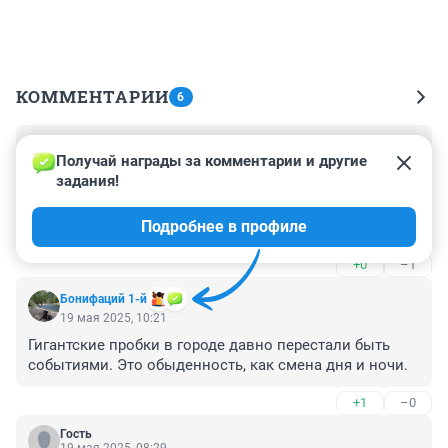
КОММЕНТАРИИ
6
Гость
19 мая 2025, 10:35
Получай награды за комментарии и другие 
задания!
травников бесполезен, его нужно убирать, выставить 
его нехорошим человеком перед любимым 
Подробнее в профиле
президентом В.В.Путиным
+0
–1
Бонифаций 1-й
19 мая 2025, 10:21
Гигантские пробки в городе давно перестали быть 
событиями. Это обыденность, как смена дня и ночи.
+1
–0
Гость