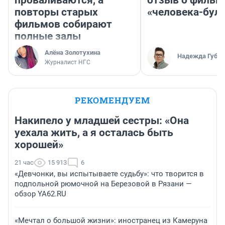
проваливаются, а
отзыв о фильм
повторы старых
«человека-бул
фильмов собирают
полные залы
Алёна Золотухина
Надежда Губар
Журналист НГС
РЕКОМЕНДУЕМ
Накипело у младшей сестры: «Она
уехала жить, а я осталась быть
хорошей»
21 час
15 913
6
«Девчонки, вы испытываете судьбу»: что творится в
подпольной рюмочной на Березовой в Рязани —
обзор YA62.RU
«Мечтал о большой жизни»: иностранец из Камеруна