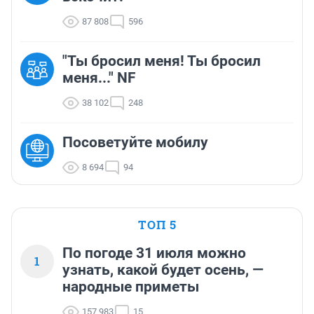
87 808
596
"Ты бросил меня! Ты бросил
меня..." NF
38 102
248
Посоветуйте мобилу
8 694
94
ТОП 5
По погоде 31 июля можно
1
узнать, какой будет осень, —
народные приметы
157 983
15