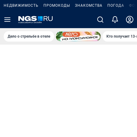
НЕДВИЖИМОСТЬ
ПРОМОКОДЫ
ЗНАКОМСТВА
ПОГОДА
ФО
Дело о стрельбе в отеле
Кто получает 13-