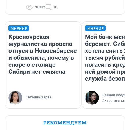
70 442
10
МНЕНИЕ
МНЕНИЕ
Красноярская
Мой банк меня
журналистка провела
бережет. Сиби
отпуск в Новосибирске
хотела снять 2
и объяснила, почему в
тысяч рублей,
споре о столице
погасить креди
Сибири нет смысла
ней домой при
служба безопа
Ксения Владим
Татьяна Зарва
Автор мнения
РЕКОМЕНДУЕМ