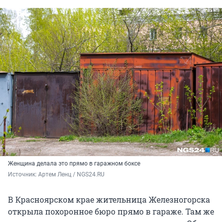
Женщина делала это прямо в гаражном боксе
Источник: 
Артем Ленц / NGS24.RU
В Красноярском крае жительница Железногорска
открыла похоронное бюро прямо в гараже. Там же