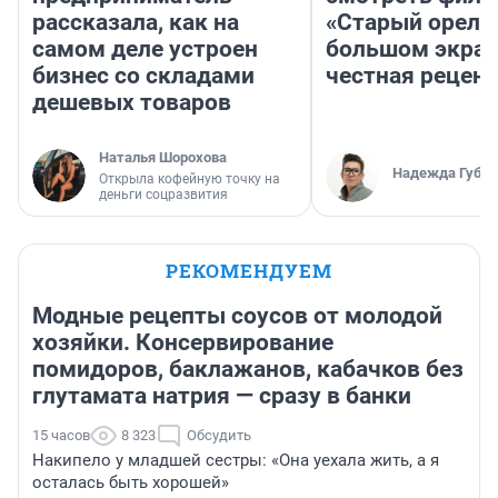
рассказала, как на
«Старый орел» 
самом деле устроен
большом экран
бизнес со складами
честная рецен
дешевых товаров
Наталья Шорохова
Надежда Губар
Открыла кофейную точку на
деньги соцразвития
РЕКОМЕНДУЕМ
Модные рецепты соусов от молодой
хозяйки. Консервирование
помидоров, баклажанов, кабачков без
глутамата натрия — сразу в банки
15 часов
8 323
Обсудить
Накипело у младшей сестры: «Она уехала жить, а я
осталась быть хорошей»