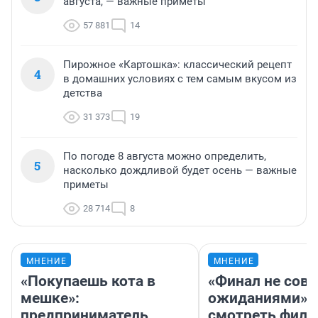
августа, — важные приметы
57 881
14
Пирожное «Картошка»: классический рецепт
4
в домашних условиях с тем самым вкусом из
детства
31 373
19
По погоде 8 августа можно определить,
5
насколько дождливой будет осень — важные
приметы
28 714
8
МНЕНИЕ
МНЕНИЕ
«Покупаешь кота в
«Финал не совп
мешке»:
ожиданиями»: 
предприниматель
смотреть фил