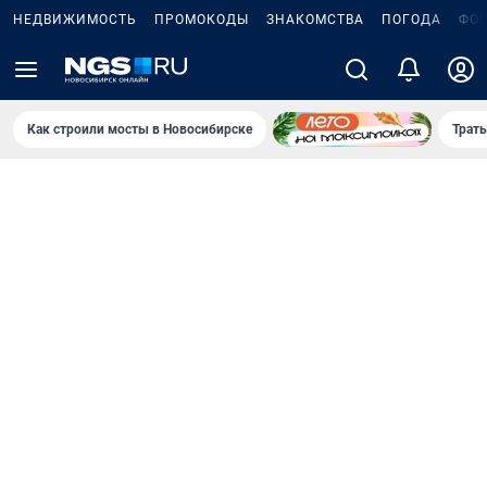
НЕДВИЖИМОСТЬ
ПРОМОКОДЫ
ЗНАКОМСТВА
ПОГОДА
ФО
Как строили мосты в Новосибирске
Траты