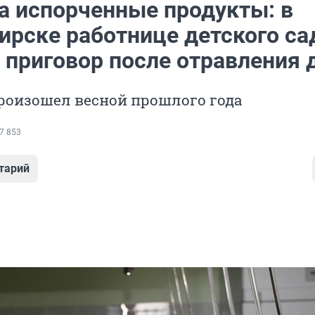
а испорченные продукты: в
ирске работнице детского са
 приговор после отравления 
роизошел весной прошлого года
7 853
тарий