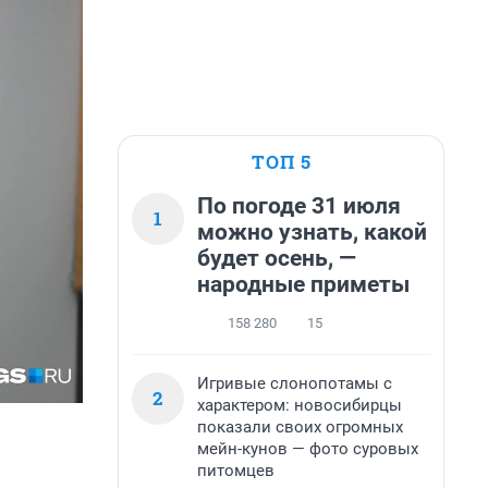
ТОП 5
По погоде 31 июля
1
можно узнать, какой
будет осень, —
народные приметы
158 280
15
Игривые слонопотамы с
2
характером: новосибирцы
показали своих огромных
мейн-кунов — фото суровых
питомцев