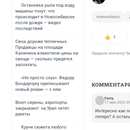
Остановка ушла под воду,
машины тонут: что
происходит в Новосибирске
Новосибирск
после дождя — видео
последствий
2
Свои дороже тепличных.
Продавцы на площади
Калинина взвинтили цены на
Увидели опечатку? В
овощи — сколько придется
заплатить
«Не просто слух»: Федору
Бондарчуку приписывают
КОММЕНТАР
новый роман — с кем
Гость
Воют сирены, аэропорты
17 мая 2025, 0
закрывают: на Урал летят
Интересно как по
ракеты
пятеро? А остал
Круче сюжета любого