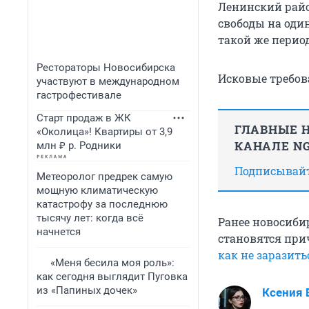
Ленинский райо
свободы на оди
такой же период
Рестораторы Новосибирска
Исковые требов
участвуют в международном
гастрофестивале
Старт продаж в ЖК
ГЛАВНЫЕ Н
«Околица»! Квартиры от 3,9
КАНАЛЕ NG
млн ₽ р. Родники
Подписывайте
Метеоролог предрек самую
мощную климатическую
катастрофу за последнюю
тысячу лет: когда всё
Ранее новосиби
начнется
становятся при
как не заразить
«Меня бесила моя роль»:
как сегодня выглядит Пуговка
из «Папиных дочек»
Ксения