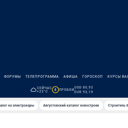
ФОРУМЫ
ТЕЛЕПРОГРАММА
АФИША
ГОРОСКОП
КУРСЫ ВА
USD 80,93
СЕЙЧАС
4
ПРОБКИ
+23°C
EUR 93,19
алог на электрокары
Августовский каталог новостроек
Строитель б