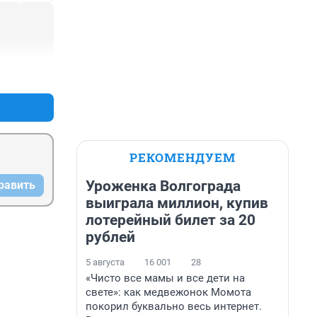
+1
–0
РЕКОМЕНДУЕМ
Уроженка Волгограда
равить
выиграла миллион, купив
лотерейный билет за 20
рублей
5 августа
16 001
28
«Чисто все мамы и все дети на
свете»: как медвежонок Момота
покорил буквально весь интернет.