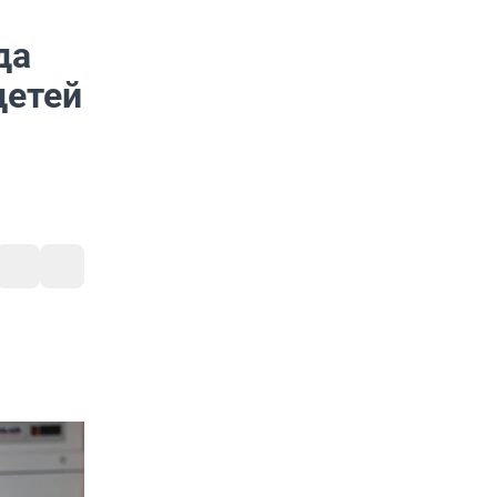
да
детей