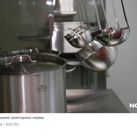
шения санитарных норма
в / NGS.RU