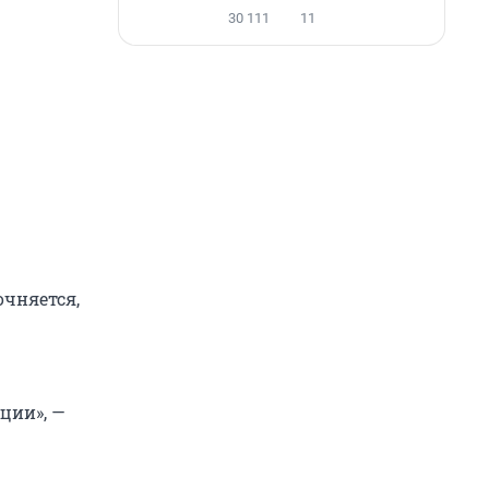
30 111
11
чняется,
ции», —