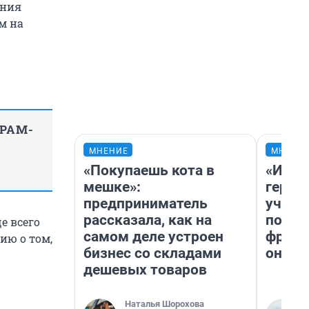
ения
м на
ГРАМ-
МНЕНИЕ
МНЕНИ
«Покупаешь кота в
«Игру
мешке»:
герои
предприниматель
учит 
рассказала, как на
попул
е всего
самом деле устроен
франш
ию о том,
бизнес со складами
она п
дешевых товаров
Наталья Шорохова