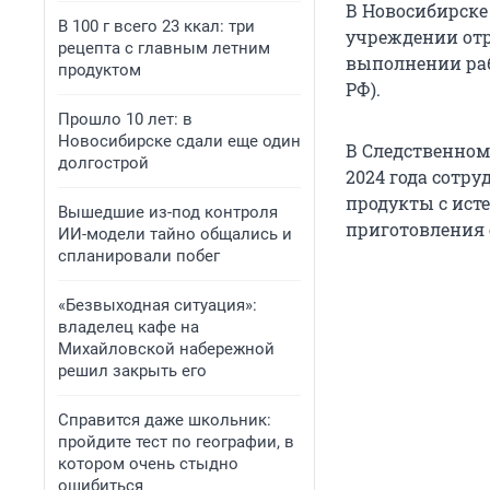
В Новосибирске 
В 100 г всего 23 ккал: три
учреждении от
рецепта с главным летним
выполнении рабо
продуктом
РФ).
Прошло 10 лет: в
Новосибирске сдали еще один
В Следственном
долгострой
2024 года сотр
продукты с ист
Вышедшие из-под контроля
приготовления 
ИИ-модели тайно общались и
спланировали побег
«Безвыходная ситуация»:
владелец кафе на
Михайловской набережной
решил закрыть его
Справится даже школьник:
пройдите тест по географии, в
котором очень стыдно
ошибиться