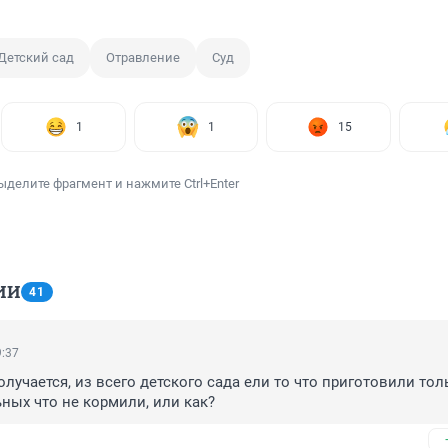
Детский сад
Отравление
Суд
1
1
15
ыделите фрагмент и нажмите Ctrl+Enter
ИИ
41
9:37
лучается, из всего детского сада ели то что приготовили толь
ьных что не кормили, или как?