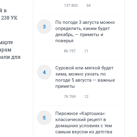
137 803
34
й в
 238 УК
По погоде 3 августа можно
3
определить, каким будет
декабрь, — приметы и
поверья
марте
варам
86 757
11
вали для
Суровой или мягкой будет
4
зима, можно узнать по
погоде 5 августа — важные
приметы
76 769
12
Пирожное «Картошка»:
5
классический рецепт в
домашних условиях с тем
самым вкусом из детства