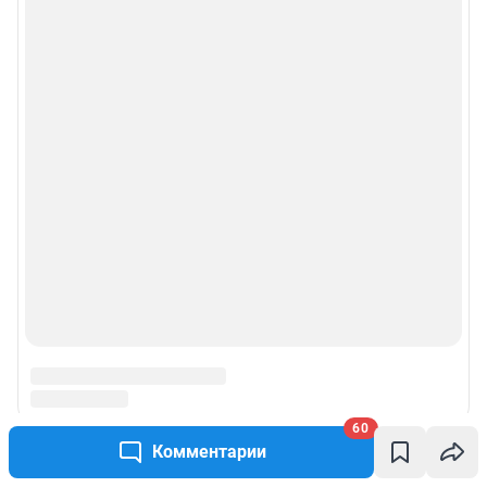
Веб-портал распространяется в виде интернет-сервиса, специальные
действия по установке на стороне пользователя не требуются
Политика использования cookies
Рекомендательные системы
Пользовательское соглашение сервиса «Подписка без баннерной
рекламы»
© ООО «Интернет Технологии»
60
Комментарии