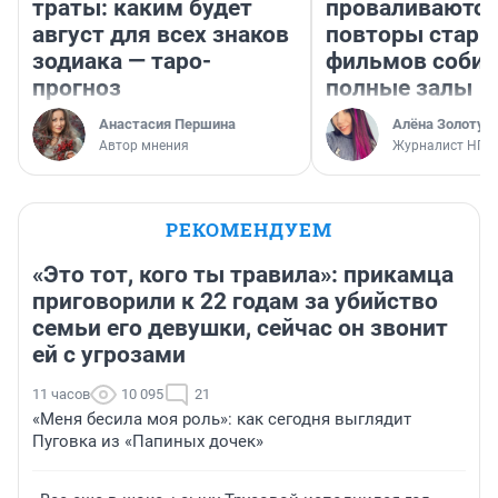
траты: каким будет
проваливаются,
август для всех знаков
повторы стары
зодиака — таро-
фильмов соби
прогноз
полные залы
Анастасия Першина
Алёна Золотух
Автор мнения
Журналист НГС
РЕКОМЕНДУЕМ
«Это тот, кого ты травила»: прикамца
приговорили к 22 годам за убийство
семьи его девушки, сейчас он звонит
ей с угрозами
11 часов
10 095
21
«Меня бесила моя роль»: как сегодня выглядит
Пуговка из «Папиных дочек»