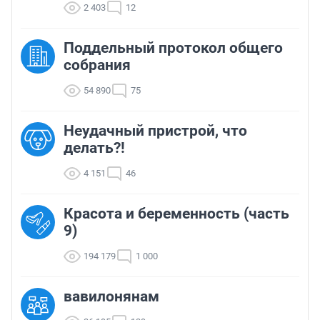
2 403
12
Поддельный протокол общего
собрания
54 890
75
Неудачный пристрой, что
делать?!
4 151
46
Красота и беременность (часть
9)
194 179
1 000
вавилонянам