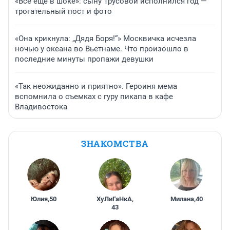
«Все еще в шоке»: сыну Трусовой исполнился год —
трогательный пост и фото
«Она крикнула: „Дядя Боря!“» Москвичка исчезла
ночью у океана во Вьетнаме. Что произошло в
последние минуты пропажи девушки
«Так неожиданно и приятно». Героиня мема
вспомнила о съемках с гуру пикапа в кафе
Владивостока
ЗНАКОМСТВА
Юлия
,
50
ХуЛиГаНкА
,
Милана
,
40
43