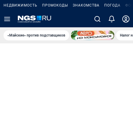
НЕДВИЖИМОСТЬ
ПРОМОКОДЫ
ЗНАКОМСТВА
ПОГОДА
ФО
«Майские» против подставщиков
Налог 