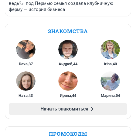
ведь?»: под Пермью семья создала клубничную
ферму — история бизнеса
ЗНАКОМСТВА
Deva
,
37
Андрей
,
44
Irina
,
40
Ната
,
43
Ирина
,
44
Марина
,
54
Начать знакомиться
ПРОМОКОДЫ