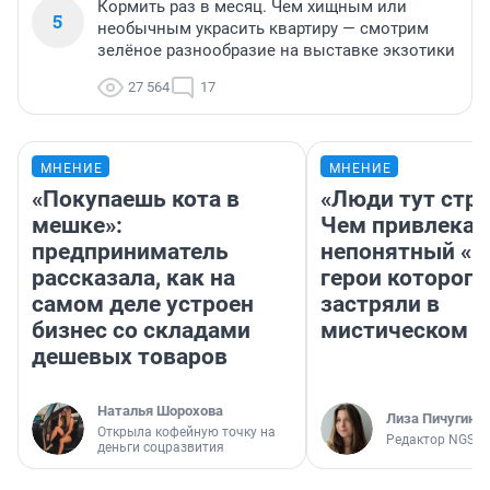
Кормить раз в месяц. Чем хищным или
5
необычным украсить квартиру — смотрим
зелёное разнообразие на выставке экзотики
27 564
17
МНЕНИЕ
МНЕНИЕ
«Покупаешь кота в
«Люди тут стр
мешке»:
Чем привлекае
предприниматель
непонятный «Н
рассказала, как на
герои которого
самом деле устроен
застряли в
бизнес со складами
мистическом о
дешевых товаров
Наталья Шорохова
Лиза Пичугина
Открыла кофейную точку на
Редактор NGS.R
деньги соцразвития