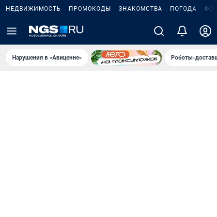
НЕДВИЖИМОСТЬ
ПРОМОКОДЫ
ЗНАКОМСТВА
ПОГОДА
ФО
Нарушения в «Авиценне»
Роботы-доставщ