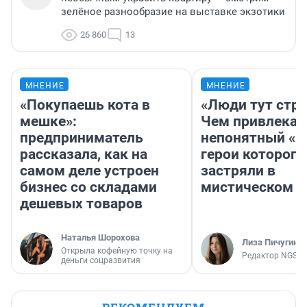
зелёное разнообразие на выставке экзотики
26 860
13
МНЕНИЕ
МНЕНИЕ
«Покупаешь кота в
«Люди тут стр
мешке»:
Чем привлекае
предприниматель
непонятный «Н
рассказала, как на
герои которого
самом деле устроен
застряли в
бизнес со складами
мистическом о
дешевых товаров
Наталья Шорохова
Лиза Пичугина
Открыла кофейную точку на
Редактор NGS.R
деньги соцразвития