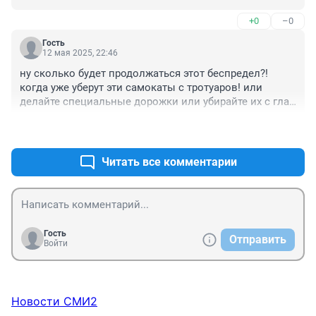
алкогольные напитки в баночках, а потом укатил по 
+0
–0
тротуару .
Гость
12 мая 2025, 22:46
ну сколько будет продолжаться этот беспредел?! 
когда уже уберут эти самокаты с тротуаров! или 
делайте специальные дорожки или убирайте их с глаз 
долой! им не место среди пешеходов!
+1
–0
Читать все комментарии
Гость
Отправить
Войти
Новости СМИ2