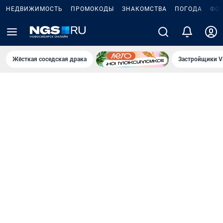
НЕДВИЖИМОСТЬ
ПРОМОКОДЫ
ЗНАКОМСТВА
ПОГОДА
ФО
Жёсткая соседская драка
Застройщики V