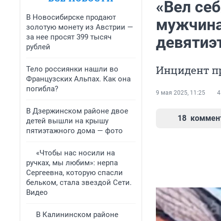
«Вел се
В Новосибирске продают
мужчина
золотую монету из Австрии —
за нее просят 399 тысяч
девятиэ
рублей
Инцидент п
Тело россиянки нашли во
Французских Альпах. Как она
погибла?
9 мая 2025, 11:25
4
В Дзержинском районе двое
18
коммен
детей вышли на крышу
пятиэтажного дома — фото
«Чтобы нас носили на
ручках, мы любим»: нерпа
Сергеевна, которую спасли
бельком, стала звездой Сети.
Видео
В Калининском районе