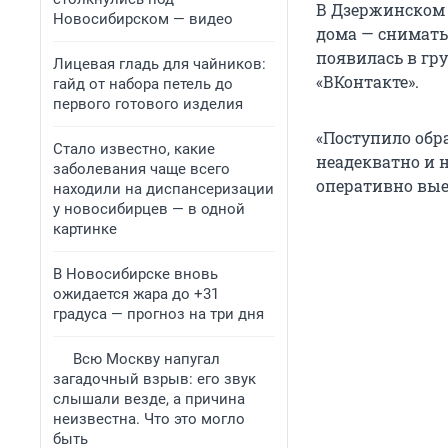
В Дзержинском 
Новосибирском — видео
дома — снимать
появилась в гр
Лицевая гладь для чайников:
«ВКонтакте».
гайд от набора петель до
первого готового изделия
«Поступило обр
Стало известно, какие
неадекватно и 
заболевания чаще всего
оперативно выех
находили на диспансеризации
у новосибирцев — в одной
картинке
В Новосибирске вновь
ожидается жара до +31
градуса — прогноз на три дня
Всю Москву напугал
загадочный взрыв: его звук
слышали везде, а причина
неизвестна. Что это могло
быть