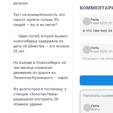
регионе
КОММЕНТАР
Тест на внимательность: его
смогут пройти только 5%
Гость
9 мая 2025, 22
людей — вы в их числе?
а что там ему з
Один погиб, второй выжил:
новосибирца задержали по
делу об убийстве — его искали
Гость
35 лет
9 мая 2025, 19
Спасают, не успе
На въезде в Новосибирск на
три месяца ограничат
движение по дороге из
Ленинска-Кузнецкого — карта
Из долгостроя в гостиницу: у
станции «Золотая Нива»
разрешили построить 26-
этажное здание
Гость
Войти