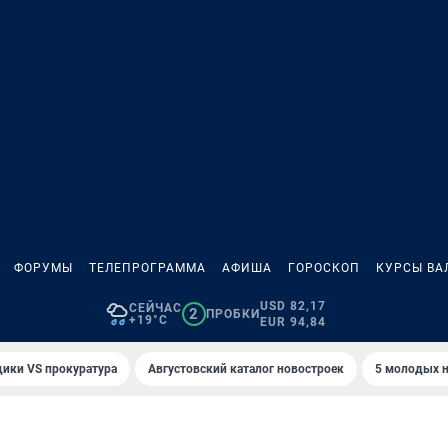
ФОРУМЫ
ТЕЛЕПРОГРАММА
АФИША
ГОРОСКОП
КУРСЫ ВА
USD 82,17
СЕЙЧАС
2
ПРОБКИ
+19°C
EUR 94,84
ики VS прокуратура
Августовский каталог новостроек
5 молодых н