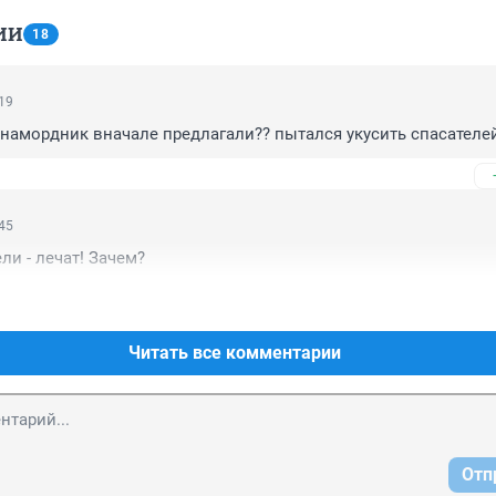
ИИ
18
:19
а намордник вначале предлагали?? пытался укусить спасателе
:45
ли - лечат! Зачем?
Читать все комментарии
Отп