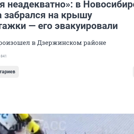
бя неадекватно»: в Новосибир
 забрался на крышу
тажки — его эвакуировали
роизошел в Дзержинском районе
 841
тариев