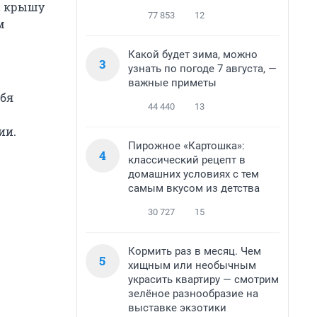
а крышу
77 853
12
м
Какой будет зима, можно
3
узнать по погоде 7 августа, —
важные приметы
ебя
44 440
13
ии.
Пирожное «Картошка»:
4
классический рецепт в
домашних условиях с тем
самым вкусом из детства
30 727
15
Кормить раз в месяц. Чем
5
хищным или необычным
украсить квартиру — смотрим
зелёное разнообразие на
выставке экзотики