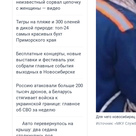
неизвестный сорвал цепочку
с женщины — видео
Тигры на пляже и 300 оленей
в дикой природе: топ-24
самых красивых бухт
Приморского края
Бесплатные концерты, новые
выставки и фестиваль ухи:
собрали главные события
выходных в Новосибирске
Россию атаковали больше 200
тысяч дронов, а Беларусь
стягивает войска к
украинской границе: главное
об СВО за неделю
Для чего новосибирец
Авто перевернулось на
Источник: 
«МКУ Служба
крышу: два седана
столкнулись под