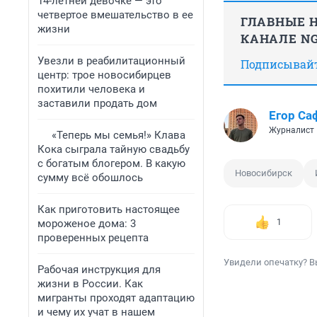
14-летней девочке — это
четвертое вмешательство в ее
ГЛАВНЫЕ Н
жизни
КАНАЛЕ NG
Увезли в реабилитационный
Подписывайте
центр: трое новосибирцев
похитили человека и
заставили продать дом
Егор Са
Журналист
«Теперь мы семья!» Клава
Кока сыграла тайную свадьбу
с богатым блогером. В какую
Новосибирск
сумму всё обошлось
Как приготовить настоящее
мороженое дома: 3
1
проверенных рецепта
Увидели опечатку? В
Рабочая инструкция для
жизни в России. Как
мигранты проходят адаптацию
и чему их учат в нашем