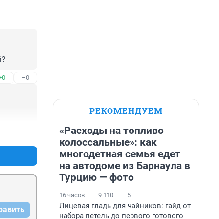
й?
+0
–0
РЕКОМЕНДУЕМ
«Расходы на топливо
+0
–0
колоссальные»: как
многодетная семья едет
на автодоме из Барнаула в
Турцию — фото
16 часов
9 110
5
Лицевая гладь для чайников: гайд от
равить
набора петель до первого готового