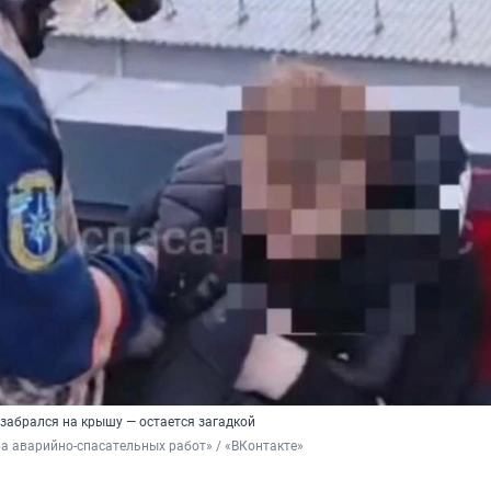
 забрался на крышу — остается загадкой
 аварийно-спасательных работ» / «ВКонтакте»