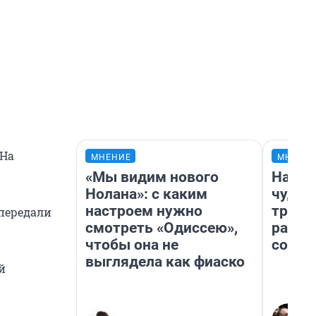
 На
МНЕНИЕ
МНЕНИ
«Мы видим нового
Насле
Нолана»: с каким
чудом
настроем нужно
транс
 передали
смотреть «Одиссею»,
разне
чтобы она не
совет
выглядела как фиаско
й