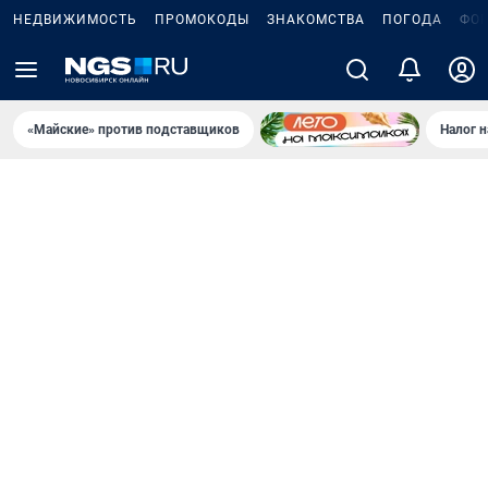
НЕДВИЖИМОСТЬ
ПРОМОКОДЫ
ЗНАКОМСТВА
ПОГОДА
ФО
«Майские» против подставщиков
Налог 