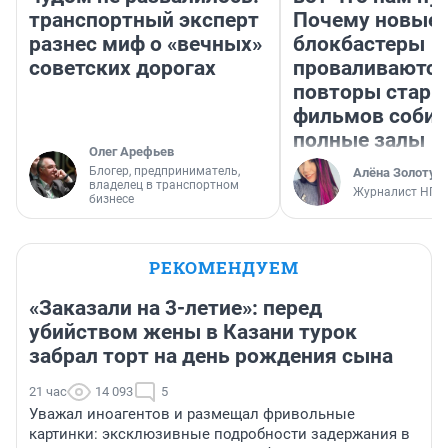
транспортный эксперт
Почему новые
разнес миф о «вечных»
блокбастеры
советских дорогах
проваливаются,
повторы стары
фильмов соби
полные залы
Олег Арефьев
Блогер, предприниматель,
Алёна Золотух
владелец в транспортном
Журналист НГС
бизнесе
РЕКОМЕНДУЕМ
«Заказали на 3-летие»: перед
убийством жены в Казани турок
забрал торт на день рождения сына
21 час
14 093
5
Уважал иноагентов и размещал фривольные
картинки: эксклюзивные подробности задержания в