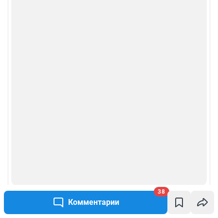
Сообщить новость
Рубрики
Реклама на сайте
Прайс-лист
О компании
Наши награды
Наши вакансии
Техподдержка
38
Комментарии
Предвыборная агитация