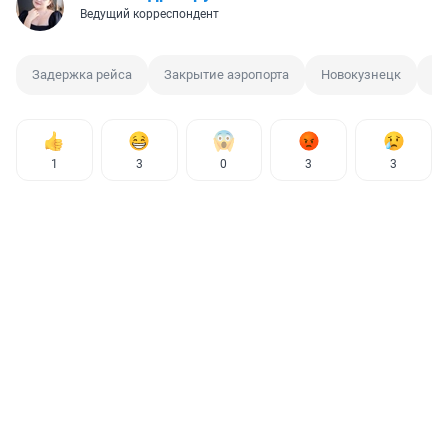
Ведущий корреспондент
Задержка рейса
Закрытие аэропорта
Новокузнецк
Но
1
3
0
3
3