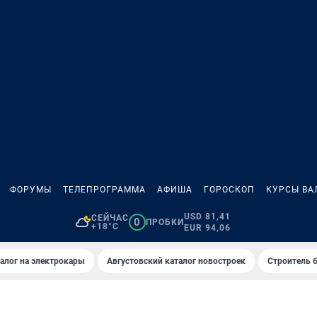
ФОРУМЫ
ТЕЛЕПРОГРАММА
АФИША
ГОРОСКОП
КУРСЫ ВА
USD 81,41
СЕЙЧАС
0
ПРОБКИ
+18°C
EUR 94,06
алог на электрокары
Августовский каталог новостроек
Строитель б