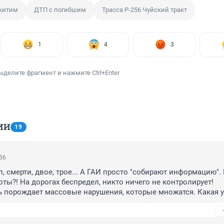
скитим
ДТП с погибшим
Трасса Р-256 Чуйский тракт
1
4
3
ыделите фрагмент и нажмите Ctrl+Enter
ИИ
19
:56
 смерти, двое, трое... А ГАИ просто "собирают информацию". 
оты?! На дорогах беспредел, никто ничего не контролирует! 
 порождает массовые нарушения, которые множатся. Какая уж
тно, что присутствует естественный отбор, но уже как то не п
рии ведёт отчётность по аварийности на дорогах?! Кто нибудь 
ель?! Чем занят начальник ГАИ?!