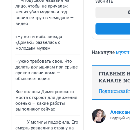
«Подушкой надавил на
ЗВОНИТЕ
лицо, чтобы не кричала»:
жених убил модель и год
возил ее труп в чемодане —
видео
«Ну вот и всё»: звезда
«Дома-2» развелась с
молодым мужем
Накануне
мужчи
Нужно требовать свое. Что
делать дольщикам при срыве
сроков сдачи дома —
ГЛАВНЫЕ Н
объясняет юрист
КАНАЛЕ NG
Подписывайте
Все полосы Димитровского
моста откроют для движения
осенью — какие работы
выполняют сейчас
Алексан
Ведущий ко
У могилы педофила. Его
смерть разделила страну на