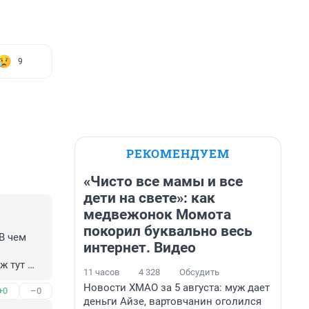
9
РЕКОМЕНДУЕМ
«Чисто все мамы и все
дети на свете»: как
медвежонок Момота
покорил буквально весь
В чем 
интернет. Видео
 тут 
11 часов
4 328
Обсудить
о себе. 
Новости ХМАО за 5 августа: муж дает
+0
–0
отвечает 
деньги Айзе, вартовчанин оголился