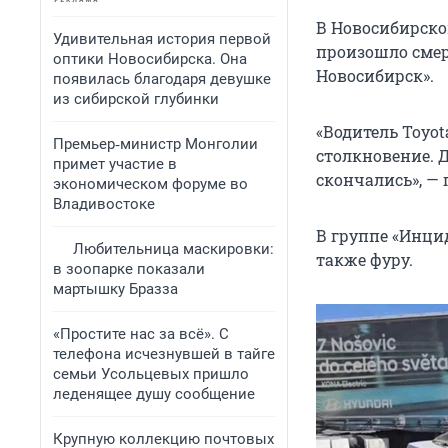
В Новосибирско
Удивительная история первой
произошло смер
оптики Новосибирска. Она
Новосибирск».
появилась благодаря девушке
из сибирской глубинки
«Водитель Toyot
Премьер‑министр Монголии
столкновение. 
примет участие в
скончались», — 
экономическом форуме во
Владивостоке
В группе «Инцид
Любительница маскировки:
также фуру.
в зоопарке показали
мартышку Бразза
«Простите нас за всё». С
телефона исчезнувшей в тайге
семьи Усольцевых пришло
леденящее душу сообщение
Крупную коллекцию почтовых