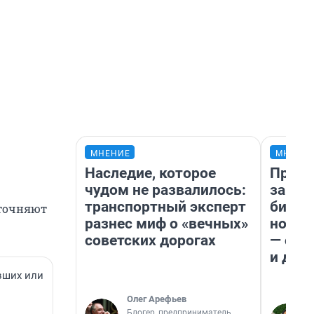
МНЕНИЕ
МНЕНИ
Наследие, которое
Прода
чудом не развалилось:
запла
транспортный эксперт
бизне
уточняют
разнес миф о «вечных»
новый
советских дорогах
— он 
и даж
вших или
Олег Арефьев
Блогер, предприниматель,