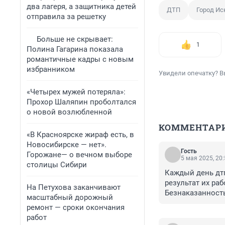
два лагеря, а защитника детей
ДТП
Город И
отправила за решетку
Больше не скрывает:
1
Полина Гагарина показала
романтичные кадры с новым
избранником
Увидели опечатку? В
«Четырех мужей потеряла»:
Прохор Шаляпин проболтался
о новой возлюбленной
КОММЕНТАР
«В Красноярске жираф есть, в
Новосибирске — нет».
Гость
Горожане— о вечном выборе
5 мая 2025, 20
столицы Сибири
Каждый день дтп,
результат их раб
На Петухова заканчивают
Безнаказанность
масштабный дорожный
демография! Поня
ремонт — сроки окончания
Кто нибудь в мэ
работ
за этот показат