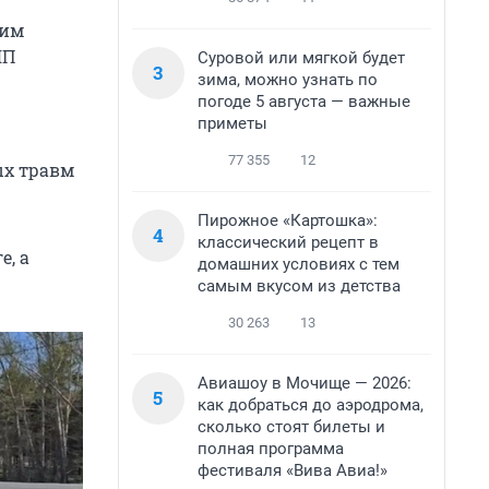
тим
ЧП
Суровой или мягкой будет
3
зима, можно узнать по
погоде 5 августа — важные
приметы
77 355
12
ых травм
Пирожное «Картошка»:
4
классический рецепт в
е, а
домашних условиях с тем
самым вкусом из детства
30 263
13
Авиашоу в Мочище — 2026:
5
как добраться до аэродрома,
сколько стоят билеты и
полная программа
фестиваля «Вива Авиа!»