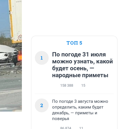
ТОП 5
По погоде 31 июля
1
можно узнать, какой
будет осень, —
народные приметы
158 388
15
По погоде 3 августа можно
2
определить, каким будет
декабрь, — приметы и
поверья
86 874
11