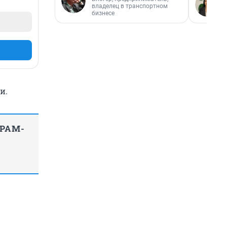
владелец в транспортном
бизнесе
и.
ГРАМ-