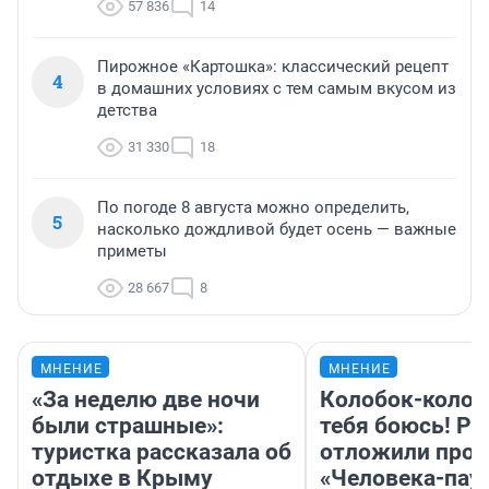
57 836
14
Пирожное «Картошка»: классический рецепт
4
в домашних условиях с тем самым вкусом из
детства
31 330
18
По погоде 8 августа можно определить,
5
насколько дождливой будет осень — важные
приметы
28 667
8
МНЕНИЕ
МНЕНИЕ
«За неделю две ночи
Колобок-колобо
были страшные»:
тебя боюсь! Ра
туристка рассказала об
отложили прок
отдыхе в Крыму
«Человека-пау