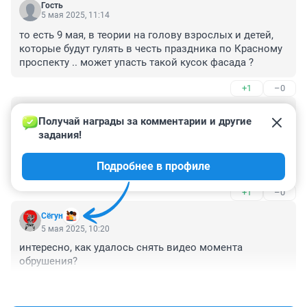
Гость
5 мая 2025, 11:14
то есть 9 мая, в теории на голову взрослых и детей, 
которые будут гулять в честь праздника по Красному 
проспекту .. может упасть такой кусок фасада ?
+1
–0
Гость
5 мая 2025, 10:22
Получай награды за комментарии и другие 
задания!
"и аккуратно спущена на землю"

Чота я не понял, кому верить - этому вот 
Подробнее в профиле
утверждению или своим лживым глазам?
+1
–0
Сёгун
5 мая 2025, 10:20
интересно, как удалось снять видео момента 
обрушения?
+0
–1