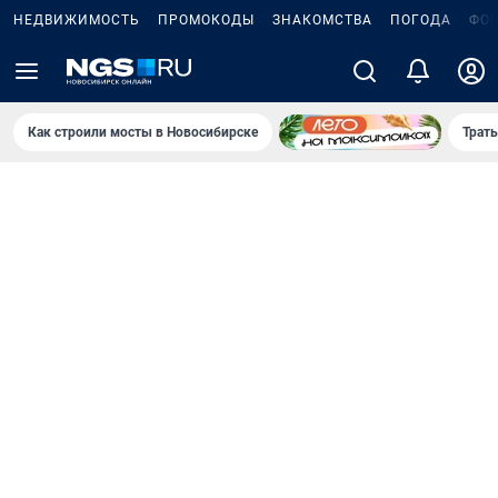
НЕДВИЖИМОСТЬ
ПРОМОКОДЫ
ЗНАКОМСТВА
ПОГОДА
ФО
Как строили мосты в Новосибирске
Траты