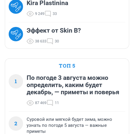
Kira Plastinina
9 249
33
Эффект от Skin B?
38 633
30
ТОП 5
По погоде 3 августа можно
1
определить, каким будет
декабрь, — приметы и поверья
87 469
11
Суровой или мягкой будет зима, можно
2
узнать по погоде 5 августа — важные
приметы