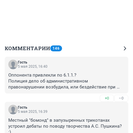
КОММЕНТАРИИ
146
Гость
5 мая 2025, 16:40
Оппонента привлекли по 6.1.1.? 

Полиция дело об административном 
правонарушении возбудила, или бездействие при 
исполнении?
+0
–0
Гость
5 мая 2025, 16:39
Местный "бомонд" в запузыренных трикотанах 
устроил дебаты по поводу творчества А.С. Пушкина? 
:)