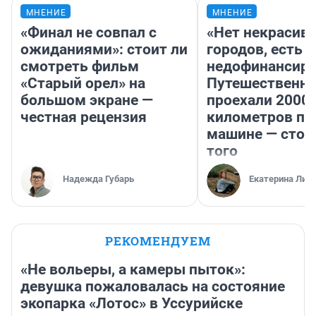
МНЕНИЕ
МНЕНИЕ
«Финал не совпал с
«Нет некрасив
ожиданиями»: стоит ли
городов, есть
смотреть фильм
недофинансиро
«Старый орел» на
Путешественн
большом экране —
проехали 2000
честная рецензия
километров по 
машине — стои
того
Надежда Губарь
Екатерина Лит
РЕКОМЕНДУЕМ
«Не вольеры, а камеры пыток»:
девушка пожаловалась на состояние
экопарка «Лотос» в Уссурийске