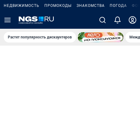
НЕДВИЖИМОСТЬ
ПРОМОКОДЫ
ЗНАКОМСТВА
ПОГОДА
ФО
Растет популярность дискаунтеров
Межд