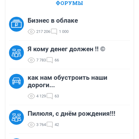
ФОРУМЫ
Бизнес в облаке
217 206
1 000
Я кому денег должен !! ©
7 783
66
как нам обустроить наши
дороги...
4 129
63
Пилюля, с днём рождения!!!
3 764
42