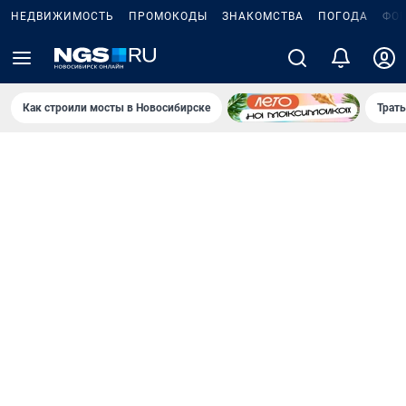
НЕДВИЖИМОСТЬ
ПРОМОКОДЫ
ЗНАКОМСТВА
ПОГОДА
ФО
Как строили мосты в Новосибирске
Траты