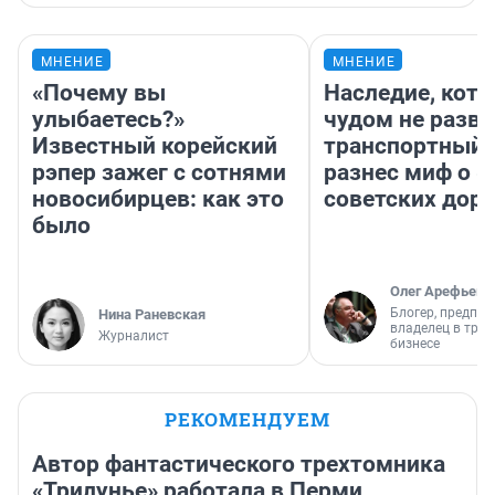
МНЕНИЕ
МНЕНИЕ
«Почему вы
Наследие, кото
улыбаетесь?»
чудом не разва
Известный корейский
транспортный 
рэпер зажег с сотнями
разнес миф о 
новосибирцев: как это
советских доро
было
Олег Арефьев
Блогер, предпри
Нина Раневская
владелец в тра
Журналист
бизнесе
РЕКОМЕНДУЕМ
Автор фантастического трехтомника
«Трилунье» работала в Перми