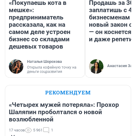
«Покупаешь кота в
Продашь за 300
мешке»:
заплатишь с 40
предприниматель
бизнесменам г
рассказала, как на
новый закон о 
самом деле устроен
— он коснется 
бизнес со складами
и даже репети
дешевых товаров
Наталья Шорохова
Анастасия Зав
Открыла кофейную точку на
деньги соцразвития
РЕКОМЕНДУЕМ
«Четырех мужей потеряла»: Прохор
Шаляпин проболтался о новой
возлюбленной
17 часов
5 961
1