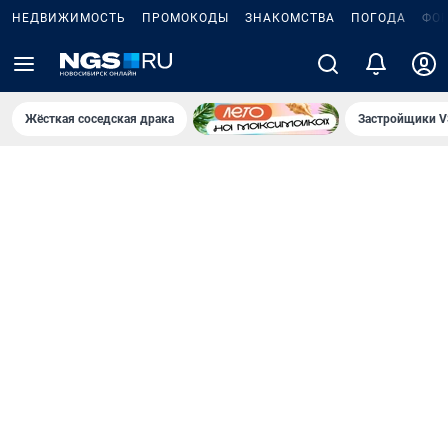
НЕДВИЖИМОСТЬ
ПРОМОКОДЫ
ЗНАКОМСТВА
ПОГОДА
ФО
Жёсткая соседская драка
Застройщики V