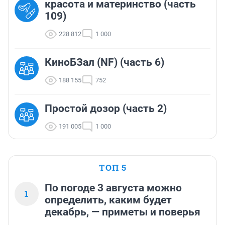
красота и материнство (часть
109)
228 812
1 000
КиноБЗал (NF) (часть 6)
188 155
752
Простой дозор (часть 2)
191 005
1 000
ТОП 5
По погоде 3 августа можно
1
определить, каким будет
декабрь, — приметы и поверья