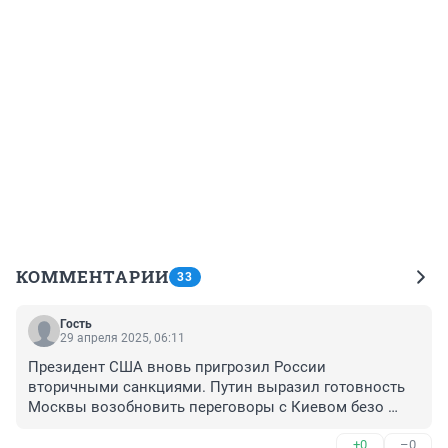
КОММЕНТАРИИ
33
Гость
29 апреля 2025, 06:11
Президент США вновь пригрозил России 
вторичными санкциями. Путин выразил готовность 
Москвы возобновить переговоры с Киевом безо 
всяких предварительных условий, заявили в Кремле 
+0
–0
после его встречи с посланником Трампа Уиткоффом