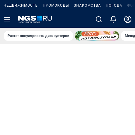
НЕДВИЖИМОСТЬ
ПРОМОКОДЫ
ЗНАКОМСТВА
ПОГОДА
ФО
Растет популярность дискаунтеров
Межд