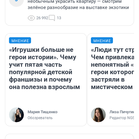
необычным украсить квартиру — смотрим
зелёное разнообразие на выставке экзотики
26 992
13
МНЕНИЕ
МНЕНИЕ
«Игрушки больше не
«Люди тут стр
герои истории». Чему
Чем привлекае
учит пятая часть
непонятный «Н
популярной детской
герои которого
франшизы и почему
застряли в
она полезна взрослым
мистическом о
Мария Тищенко
Лиза Пичугина
Обозреватель
Редактор NGS.R