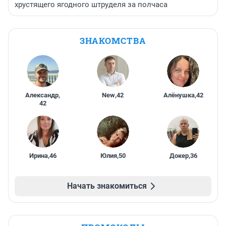
хрустящего ягодного штруделя за полчаса
ЗНАКОМСТВА
Александр
,
New
,
42
Алёнушка
,
42
42
Ирина
,
46
Юлия
,
50
Докер
,
36
Начать знакомиться