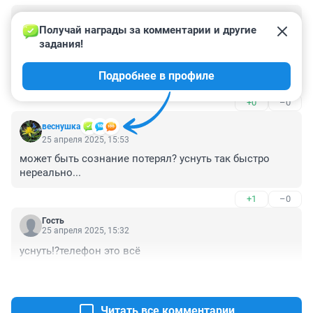
Гость
27 апреля 2025, 20:24
Получай награды за комментарии и другие 
задания!
Давно пора сделать муниципальным 39-ый автобус. 
Заменить хамовитых, недовольных кондуктор на 
Подробнее в профиле
доброжелательный, вежливый валидатор. 
"Оплачено", "Приятного вам пути", чтоб говорил.
+0
–0
веснушка
25 апреля 2025, 15:53
может быть сознание потерял? уснуть так быстро 
нереально...
+1
–0
Гость
25 апреля 2025, 15:32
уснуть!?телефон это всё
+5
–0
Читать все комментарии