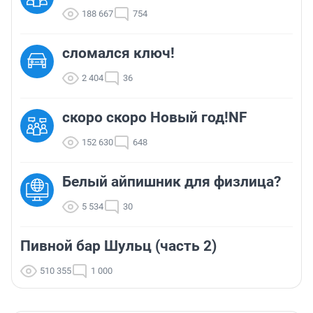
188 667
754
сломался ключ!
2 404
36
скоро скоро Новый год!NF
152 630
648
Белый айпишник для физлица?
5 534
30
Пивной бар Шульц (часть 2)
510 355
1 000