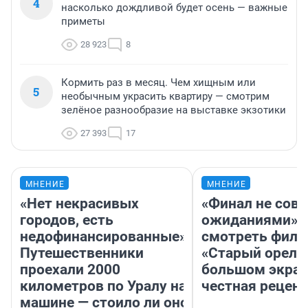
4
насколько дождливой будет осень — важные
приметы
28 923
8
Кормить раз в месяц. Чем хищным или
5
необычным украсить квартиру — смотрим
зелёное разнообразие на выставке экзотики
27 393
17
МНЕНИЕ
МНЕНИЕ
«Нет некрасивых
«Финал не совп
городов, есть
ожиданиями»: 
недофинансированные».
смотреть фил
Путешественники
«Старый орел» 
проехали 2000
большом экран
километров по Уралу на
честная рецен
машине — стоило ли оно