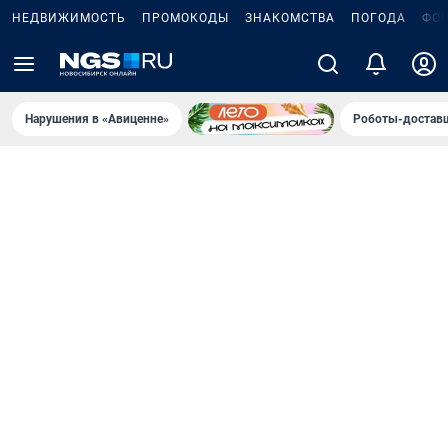
НЕДВИЖИМОСТЬ
ПРОМОКОДЫ
ЗНАКОМСТВА
ПОГОДА
ФО
Нарушения в «Авиценне»
Роботы-доставщ