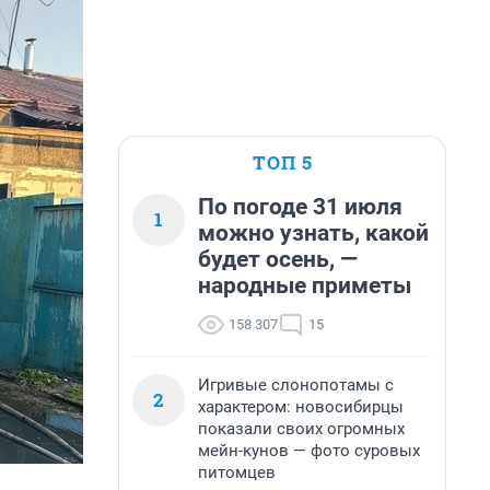
ТОП 5
По погоде 31 июля
1
можно узнать, какой
будет осень, —
народные приметы
158 307
15
Игривые слонопотамы с
2
характером: новосибирцы
показали своих огромных
мейн-кунов — фото суровых
питомцев