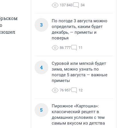
137 843
34
брьском
По погоде 3 августа можно
3
о
определить, каким будет
оизошел
декабрь, — приметы и
поверья
86 777
11
Суровой или мягкой будет
4
зима, можно узнать по
погоде 5 августа — важные
приметы
76 957
12
Пирожное «Картошка»:
5
классический рецепт в
домашних условиях с тем
самым вкусом из детства