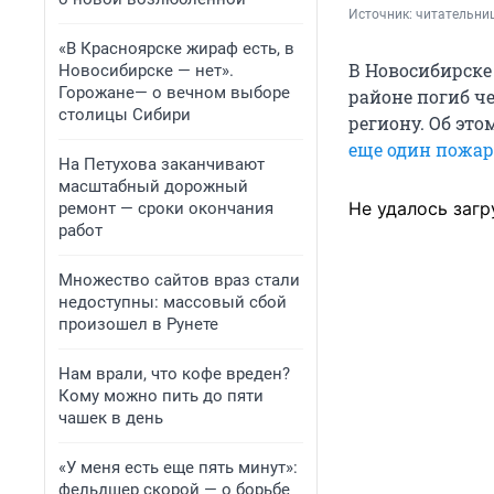
Источник: 
читательни
«В Красноярске жираф есть, в
В Новосибирске
Новосибирске — нет».
Горожане— о вечном выборе
районе погиб ч
столицы Сибири
региону. Об это
еще один пожар
На Петухова заканчивают
масштабный дорожный
Не удалось загр
ремонт — сроки окончания
работ
Множество сайтов враз стали
недоступны: массовый сбой
произошел в Рунете
Нам врали, что кофе вреден?
Кому можно пить до пяти
чашек в день
«У меня есть еще пять минут»:
фельдшер скорой — о борьбе