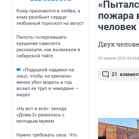
«Пыталс
Кому признаются в любви, а
пожара 
кому разобьют сердце:
любовный гороскоп на август
человек
Пилоты потерпевшего
Двух челове
крушение самолета
рассказали, как выживали в
сибирской тайге
25 апреля 2025, 09:24
«Подушкой надавил на
21
коммен
лицо, чтобы не кричала»:
жених убил модель и год
возил ее труп в чемодане —
видео
«Ну вот и всё»: звезда
«Дома-2» развелась с
молодым мужем
Нужно требовать свое. Что