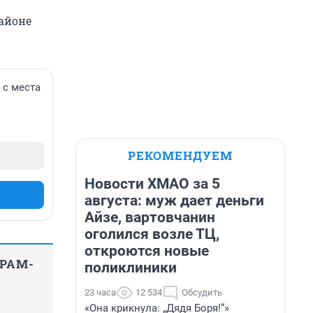
айоне
 с места
РЕКОМЕНДУЕМ
Новости ХМАО за 5
августа: муж дает деньги
Айзе, вартовчанин
оголился возле ТЦ,
откроются новые
ГРАМ-
поликлиники
23 часа
12 534
Обсудить
«Она крикнула: „Дядя Боря!“»