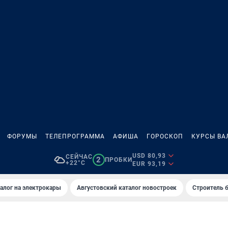
ФОРУМЫ
ТЕЛЕПРОГРАММА
АФИША
ГОРОСКОП
КУРСЫ ВА
USD 80,93
СЕЙЧАС
2
ПРОБКИ
+22°C
EUR 93,19
алог на электрокары
Августовский каталог новостроек
Строитель б