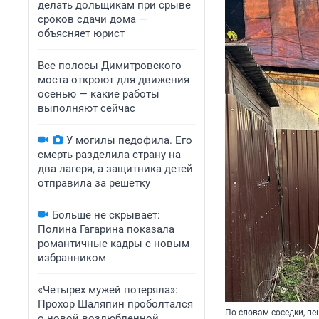
делать дольщикам при срыве
сроков сдачи дома —
объясняет юрист
Все полосы Димитровского
моста откроют для движения
осенью — какие работы
выполняют сейчас
У могилы педофила. Его
смерть разделила страну на
два лагеря, а защитника детей
отправила за решетку
Больше не скрывает:
Полина Гагарина показала
романтичные кадры с новым
избранником
«Четырех мужей потеряла»:
Прохор Шаляпин проболтался
По словам соседки, п
о новой возлюбленной