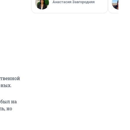
Анастасия Завгородняя
ственной
рных.
 был на
ь, но