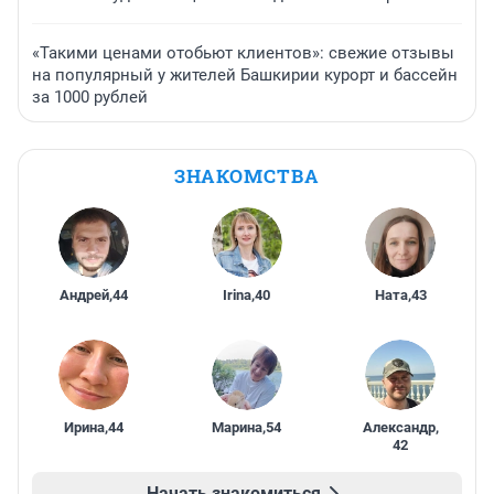
«Такими ценами отобьют клиентов»: свежие отзывы
на популярный у жителей Башкирии курорт и бассейн
за 1000 рублей
ЗНАКОМСТВА
Андрей
,
44
Irina
,
40
Ната
,
43
Ирина
,
44
Марина
,
54
Александр
,
42
Начать знакомиться