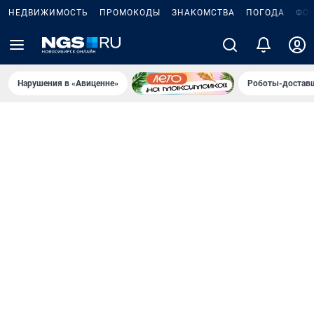
НЕДВИЖИМОСТЬ
ПРОМОКОДЫ
ЗНАКОМСТВА
ПОГОДА
ФО
Нарушения в «Авиценне»
Роботы-доставщ