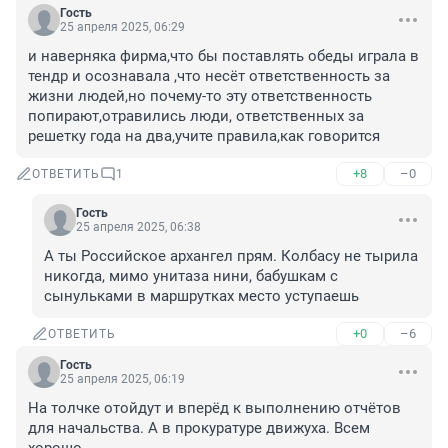
Гость
25 апреля 2025, 06:29
и наверняка фирма,что бы поставлять обеды играла в 
тендр и осознавала ,что несёт ответственность за 
жизни людей,но почему-то эту ответственность 
попирают,отравились люди, ответственных за 
решетку года на два,учите правила,как говорится
+8
–0
ОТВЕТИТЬ
1
Гость
25 апреля 2025, 06:38
А ты Российское архангел прям. Колбасу не тырила 
никогда, мимо унитаза нини, бабушкам с 
сынульками в маршрутках место уступаешь
+0
–6
ОТВЕТИТЬ
Гость
25 апреля 2025, 06:19
На толчке отойдут и вперёд к выполнению отчётов 
для начальства. А в прокуратуре движуха. Всем 