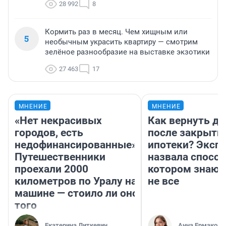
28 992
8
Кормить раз в месяц. Чем хищным или
5
необычным украсить квартиру — смотрим
зелёное разнообразие на выставке экзотики
27 463
17
МНЕНИЕ
МНЕНИЕ
«Нет некрасивых
Как вернуть де
городов, есть
после закрыти
недофинансированные».
ипотеки? Эксп
Путешественники
назвала способ
проехали 2000
котором знают
километров по Уралу на
не все
машине — стоило ли оно
того
Екатерина Литкевич
Анна Ермакова