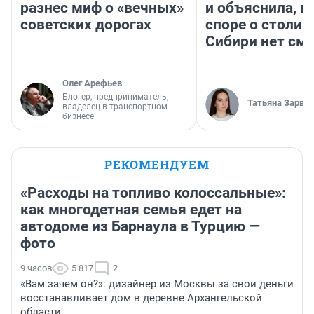
разнес миф о «вечных»
и объяснила, п
советских дорогах
споре о столиц
Сибири нет см
Олег Арефьев
Блогер, предприниматель,
Татьяна Зарва
владелец в транспортном
бизнесе
РЕКОМЕНДУЕМ
«Расходы на топливо колоссальные»:
как многодетная семья едет на
автодоме из Барнаула в Турцию —
фото
9 часов
5 817
2
«Вам зачем он?»: дизайнер из Москвы за свои деньги
восстанавливает дом в деревне Архангельской
области