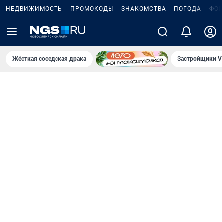
НЕДВИЖИМОСТЬ
ПРОМОКОДЫ
ЗНАКОМСТВА
ПОГОДА
ФО
Жёсткая соседская драка
Застройщики V