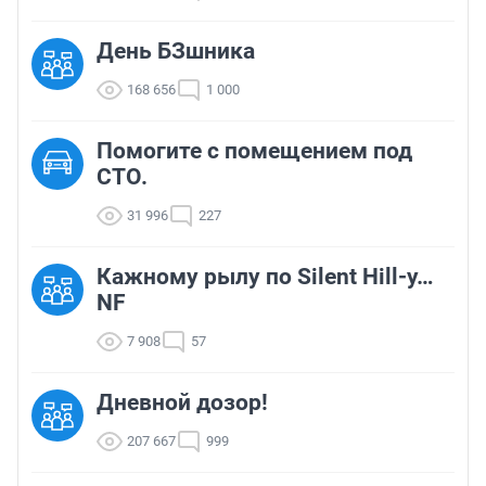
День БЗшника
168 656
1 000
Помогите с помещением под
СТО.
31 996
227
Кажному рылу по Silent Hill-у…
NF
7 908
57
Дневной дозор!
207 667
999