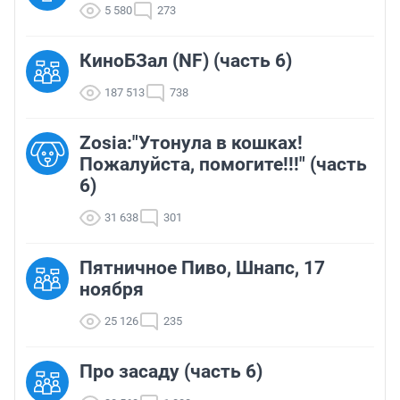
5 580
273
КиноБЗал (NF) (часть 6)
187 513
738
Zosia:"Утонула в кошках!
Пожалуйста, помогите!!!" (часть
6)
31 638
301
Пятничное Пиво, Шнапс, 17
ноября
25 126
235
Про засаду (часть 6)