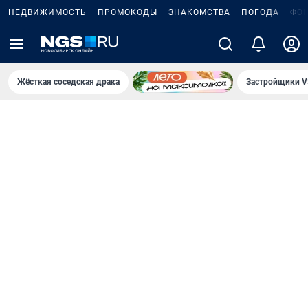
НЕДВИЖИМОСТЬ
ПРОМОКОДЫ
ЗНАКОМСТВА
ПОГОДА
ФО
Жёсткая соседская драка
Застройщики V