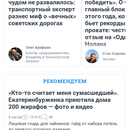
чудом не развалилось:
победить». О ч
транспортный эксперт
главный блокб
разнес миф о «вечных»
этого года, ко
советских дорогах
бьет рекорды 
прокате: честн
отзыв на «Оди
Нолана
Олег Арефьев
Блогер, предприниматель,
Стас Соколов
владелец в транспортном
Эксперт
бизнесе
РЕКОМЕНДУЕМ
«Кто-то считает меня сумасшедшей».
Екатеринбурженка приютила дома
200 жирафов — фото и видео
8 часов
12 413
40
Лицевая гладь для чайников: гайд от набора петель
до первого готового изделия