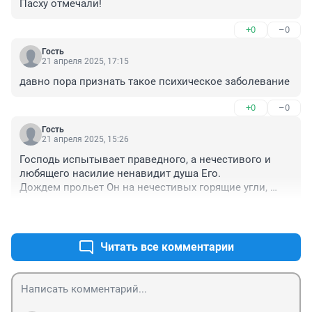
Пасху отмечали!
+0
–0
Гость
21 апреля 2025, 17:15
давно пора признать такое психическое заболевание
+0
–0
Гость
21 апреля 2025, 15:26
Господь испытывает праведного, а нечестивого и 
любящего насилие ненавидит душа Его.

Дождем прольет Он на нечестивых горящие угли, 
огонь и серу; и палящий ветер - их доля из чаши;

+0
–0
ибо Господь праведен, любит правду; лице Его видит 
праведника.
Читать все комментарии