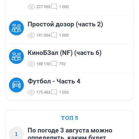
227 065
1 000
Простой дозор (часть 2)
191 004
1 000
КиноБЗал (NF) (часть 6)
188 150
752
Футбол - Часть 4
175 493
1 005
ТОП 5
По погоде 3 августа можно
1
определить, каким будет