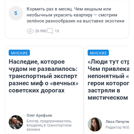
Кормить раз в месяц. Чем хищным или
5
необычным украсить квартиру — смотрим
зелёное разнообразие на выставке экзотики
26 990
13
МНЕНИЕ
МНЕНИЕ
Наследие, которое
«Люди тут стр
чудом не развалилось:
Чем привлекае
транспортный эксперт
непонятный «Н
разнес миф о «вечных»
герои которого
советских дорогах
застряли в
мистическом о
Олег Арефьев
Блогер, предприниматель,
Лиза Пичугина
владелец в транспортном
Редактор NGS.R
бизнесе