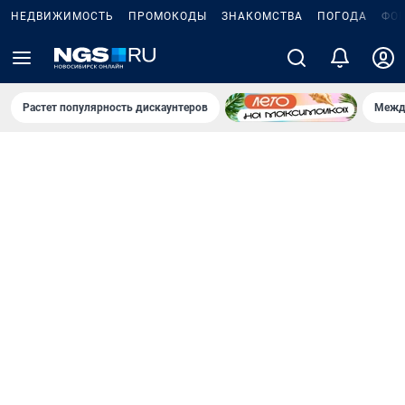
НЕДВИЖИМОСТЬ
ПРОМОКОДЫ
ЗНАКОМСТВА
ПОГОДА
ФО
Растет популярность дискаунтеров
Межд