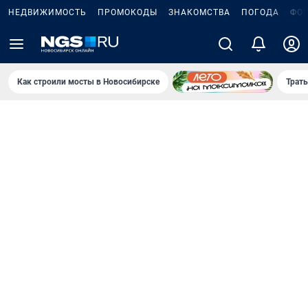
НЕДВИЖИМОСТЬ
ПРОМОКОДЫ
ЗНАКОМСТВА
ПОГОДА
ФО
Как строили мосты в Новосибирске
Траты