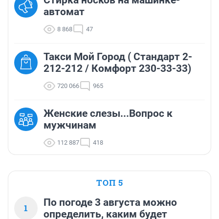
Стирка носков на машинке-
автомат
8 868
47
Такси Мой Город ( Стандарт 2-
212-212 / Комфорт 230-33-33)
720 066
965
Женские слезы...Вопрос к
мужчинам
112 887
418
ТОП 5
По погоде 3 августа можно
1
определить, каким будет