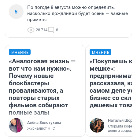
По погоде 8 августа можно определить,
5
насколько дождливой будет осень — важные
приметы
28 714
8
МНЕНИЕ
МНЕНИЕ
«Аналоговая жизнь —
«Покупаешь ко
вот что нам нужно».
мешке»:
Почему новые
предпринимат
блокбастеры
рассказала, как
проваливаются, а
самом деле ус
повторы старых
бизнес со скл
фильмов собирают
дешевых това
полные залы
Наталья Шорох
Алёна Золотухина
Открыла кофейн
Журналист НГС
деньги соцразв