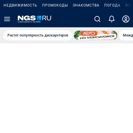
НЕДВИЖИМОСТЬ
ПРОМОКОДЫ
ЗНАКОМСТВА
ПОГОДА
ФО
Растет популярность дискаунтеров
Межд