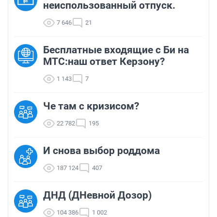
неиспользованный отпуск.
7 646
21
Бесплатные входящие с Би на
МТС:наш ответ Керзону?
1 143
7
Че там с кризисом?
22 782
195
И снова выбор роддома
187 124
407
ДНД (ДНевной Дозор)
104 386
1 002