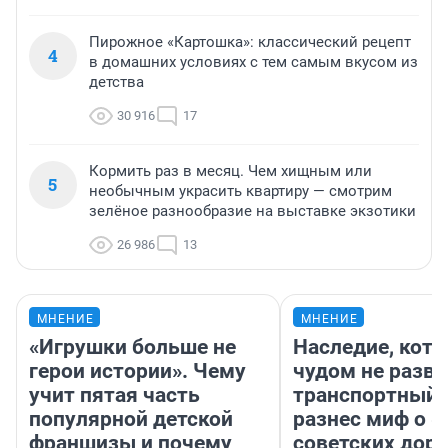
Пирожное «Картошка»: классический рецепт
4
в домашних условиях с тем самым вкусом из
детства
30 916
17
Кормить раз в месяц. Чем хищным или
5
необычным украсить квартиру — смотрим
зелёное разнообразие на выставке экзотики
26 986
13
МНЕНИЕ
МНЕНИЕ
«Игрушки больше не
Наследие, кото
герои истории». Чему
чудом не разва
учит пятая часть
транспортный 
популярной детской
разнес миф о 
франшизы и почему
советских доро