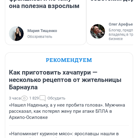
она полезна взрослым
Олег Арефьев
Блогер, предпри
Мария Тищенко
владелец в тра
Обозреватель
бизнесе
РЕКОМЕНДУЕМ
Как приготовить хачапури —
несколько рецептов от жительницы
Барнаула
3 часа
1 829
Обсудить
«Нашел Наденьку, а у нее пробита голова». Мужчина
рассказал, как потерял жену при атаке БПЛА в
Архипо-Осиповке
«Напоминает куриное мясо»: ярославцы нашли в