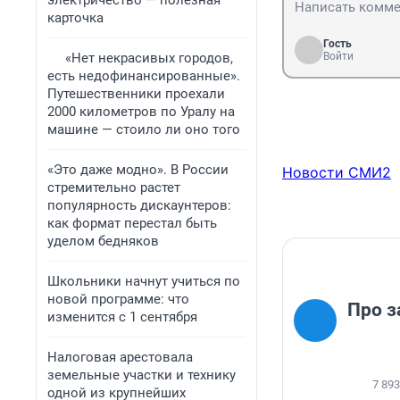
электричество — полезная
карточка
Гость
«Нет некрасивых городов,
Войти
есть недофинансированные».
Путешественники проехали
2000 километров по Уралу на
машине — стоило ли оно того
«Это даже модно». В России
Новости СМИ2
стремительно растет
популярность дискаунтеров:
как формат перестал быть
уделом бедняков
Школьники начнут учиться по
новой программе: что
Про з
изменится с 1 сентября
Налоговая арестовала
земельные участки и технику
7 893
одной из крупнейших