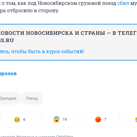
 о том, как под Новосибирском грузовой поезд
сбил
му
ра отбросило в сторону.
ОВОСТИ НОВОСИБИРСКА И СТРАНЫ — В ТЕЛЕ
S.RU
сь, чтобы быть в курсе событий!
фронов
Трагедия
Поезд
6
19
7
ыделите фрагмент и нажмите Ctrl+Enter