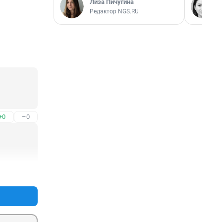
Лиза Пичугина
Редактор NGS.RU
+0
–0
+0
–0