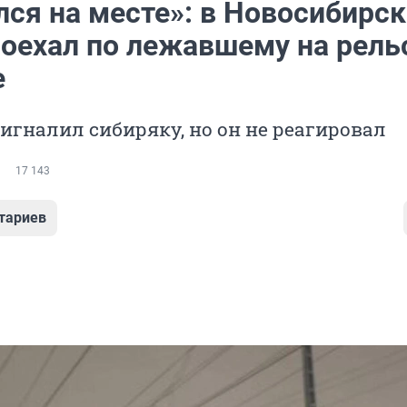
лся на месте»: в Новосибирск
роехал по лежавшему на рель
е
гналил сибиряку, но он не реагировал
17 143
тариев