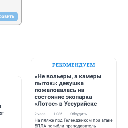
равить
РЕКОМЕНДУЕМ
«Не вольеры, а камеры
пыток»: девушка
пожаловалась на
состояние экопарка
«Лотос» в Уссурийске
в
ег
2 часа
1 086
Обсудить
На пляже под Геленджиком при атаке
БПЛА погибли преподаватель