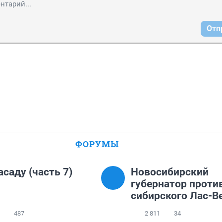
Отп
ФОРУМЫ
асаду (часть 7)
Новосибирский
губернатор проти
сибирского Лас-В
487
2 811
34