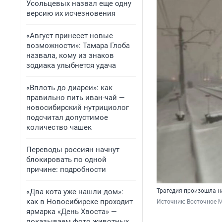
Усольцевых назвал еще одну
версию их исчезновения
«Август принесет новые
возможности»: Тамара Глоба
назвала, кому из знаков
зодиака улыбнется удача
«Вплоть до диареи»: как
правильно пить иван-чай —
новосибирский нутрициолог
подсчитал допустимое
количество чашек
Переводы россиян начнут
блокировать по одной
причине: подробности
«Два кота уже нашли дом»:
Трагедия произошла н
как в Новосибирске проходит
Источник: 
Восточное 
ярмарка «День Хвоста» —
показываем фото животных