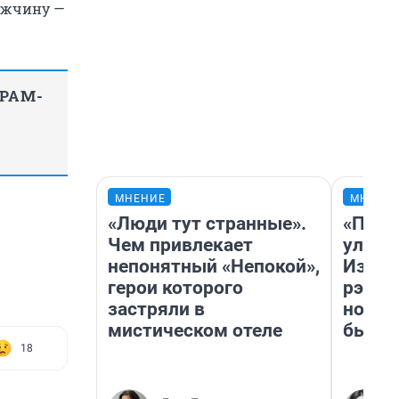
жчину —
ГРАМ-
МНЕНИЕ
МНЕНИ
«Люди тут странные».
«Поче
Чем привлекает
улыба
непонятный «Непокой»,
Извес
герои которого
рэпер
застряли в
новос
мистическом отеле
было
18