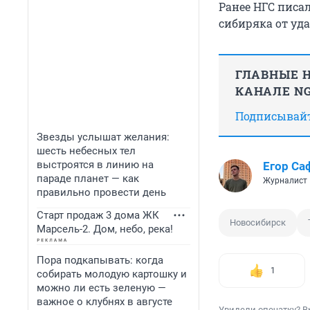
Ранее НГС писал
сибиряка от уда
ГЛАВНЫЕ Н
КАНАЛЕ NG
Подписывайте
Звезды услышат желания:
шесть небесных тел
выстроятся в линию на
Егор Са
параде планет — как
Журналист
правильно провести день
Старт продаж 3 дома ЖК
Новосибирск
Марсель-2. Дом, небо, река!
Пора подкапывать: когда
1
собирать молодую картошку и
можно ли есть зеленую —
важное о клубнях в августе
Увидели опечатку? В