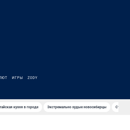
ЛЮТ
ИГРЫ
ZODY
тайская кухня в городе
Экстремально худые новосибирцы
Старт те