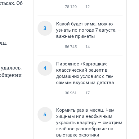
льсах. Об
78 120
12
Какой будет зима, можно
3
узнать по погоде 7 августа, —
важные приметы
алы
56 745
14
Пирожное «Картошка»:
удалось.
4
классический рецепт в
ообщении
домашних условиях с тем
самым вкусом из детства
30 961
17
Кормить раз в месяц. Чем
5
хищным или необычным
украсить квартиру — смотрим
зелёное разнообразие на
выставке экзотики