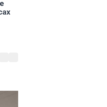
е
сах