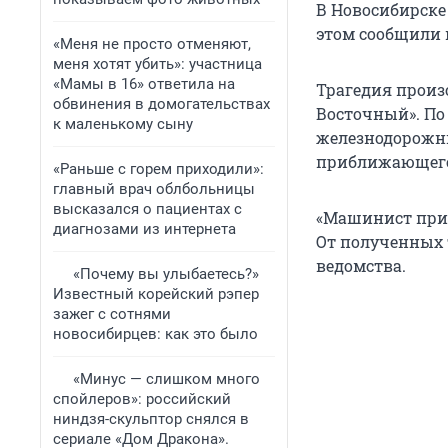
В Новосибирске
этом сообщили 
«Меня не просто отменяют,
меня хотят убить»: участница
«Мамы в 16» ответила на
Трагедия произ
обвинения в домогательствах
Восточный». П
к маленькому сыну
железнодорожны
приближающего
«Раньше с горем приходили»:
главный врач облбольницы
высказался о пациентах с
«Машинист прим
диагнозами из интернета
От полученных 
ведомства.
«Почему вы улыбаетесь?»
Известный корейский рэпер
зажег с сотнями
новосибирцев: как это было
«Минус — слишком много
спойлеров»: российский
ниндзя-скульптор снялся в
сериале «Дом Дракона».