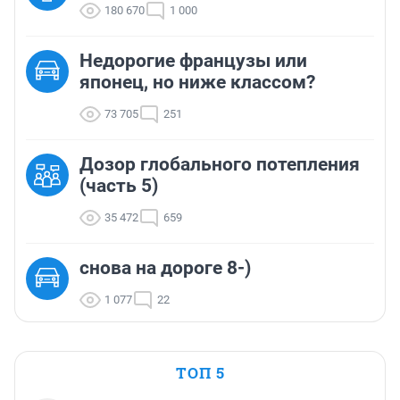
180 670
1 000
Недорогие французы или
японец, но ниже классом?
73 705
251
Дозор глобального потепления
(часть 5)
35 472
659
снова на дороге 8-)
1 077
22
ТОП 5