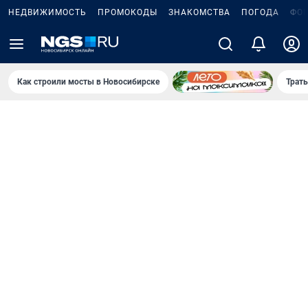
НЕДВИЖИМОСТЬ
ПРОМОКОДЫ
ЗНАКОМСТВА
ПОГОДА
ФО
Как строили мосты в Новосибирске
Траты