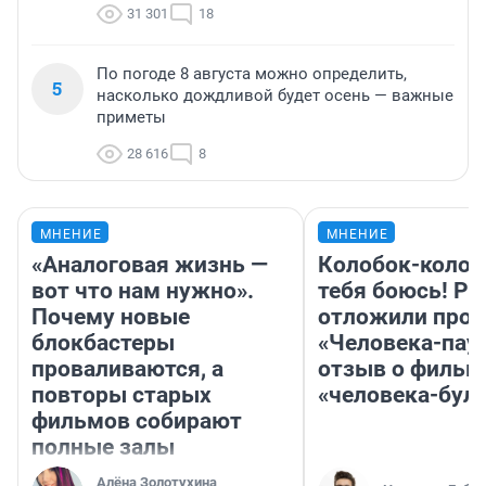
31 301
18
По погоде 8 августа можно определить,
5
насколько дождливой будет осень — важные
приметы
28 616
8
МНЕНИЕ
МНЕНИЕ
«Аналоговая жизнь —
Колобок-колобо
вот что нам нужно».
тебя боюсь! Ра
Почему новые
отложили прок
блокбастеры
«Человека-пау
проваливаются, а
отзыв о фильм
повторы старых
«человека-бул
фильмов собирают
полные залы
Алёна Золотухина