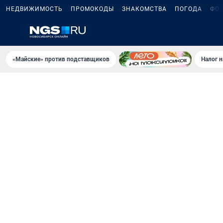
НЕДВИЖИМОСТЬ
ПРОМОКОДЫ
ЗНАКОМСТВА
ПОГОДА
ФО
«Майские» против подставщиков
Налог 