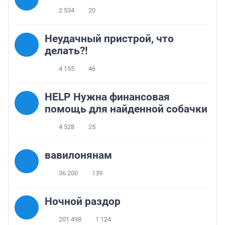
2 534
20
Неудачный пристрой, что
делать?!
4 155
46
HELP Нужна финансовая
помощь для найденной собачки
4 528
25
вавилонянам
36 200
139
Ночной раздор
201 498
1 124