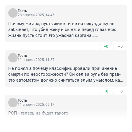
Гость
28 апреля 2025, 14:45
Почему же зря, пусть живет и не на секундочку не 
забывает, что убил жену и сына, и перед глаза всю 
жизнь пусть стоит это ужасная картина……..
+0
–0
Гость
11 апреля 2025, 11:37
Не понял а почему классифицировали причинение 
смерти по неосторожности? Он сел за руль без прав- 
это автоматом должно считаться злым умыслом, как 
и езда пьяным, когда человек так делает, он 
+0
–0
совершает преступление априори, думал он об этом 
или нет, неважно. Он принял решение, его никто не 
Гость
заставлял, а он сел за руль и стал убийцей, 
11 апреля 2025, 09:17
потенциальным или реальным. Это должно всегда в 
РСП - теперь не будет такого.
100% случаях классифицироваться как особо тяжкое 
преступление с отягчающими с максимальными 
+0
–0
сроками, возможно смертной казнью если введут 