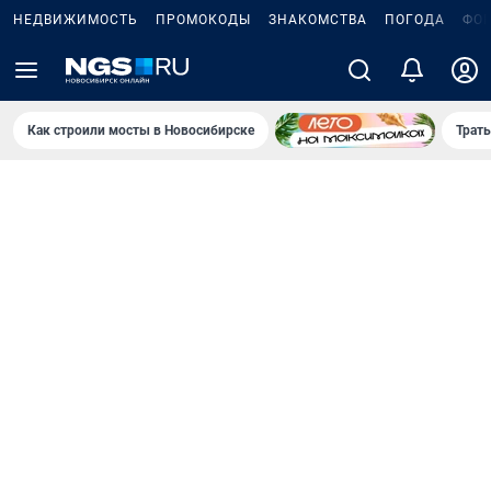
НЕДВИЖИМОСТЬ
ПРОМОКОДЫ
ЗНАКОМСТВА
ПОГОДА
ФО
Как строили мосты в Новосибирске
Траты