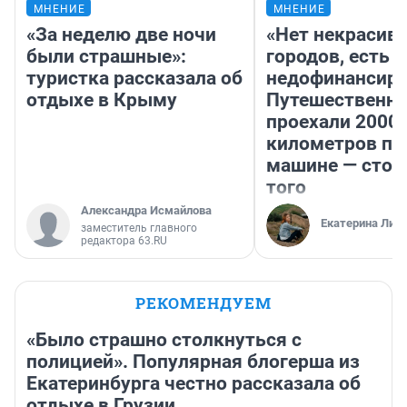
МНЕНИЕ
МНЕНИЕ
«За неделю две ночи
«Нет некрасив
были страшные»:
городов, есть
туристка рассказала об
недофинансиро
отдыхе в Крыму
Путешественн
проехали 2000
километров по 
машине — стои
того
Александра Исмайлова
Екатерина Лит
заместитель главного
редактора 63.RU
РЕКОМЕНДУЕМ
«Было страшно столкнуться с
полицией». Популярная блогерша из
Екатеринбурга честно рассказала об
отдыхе в Грузии