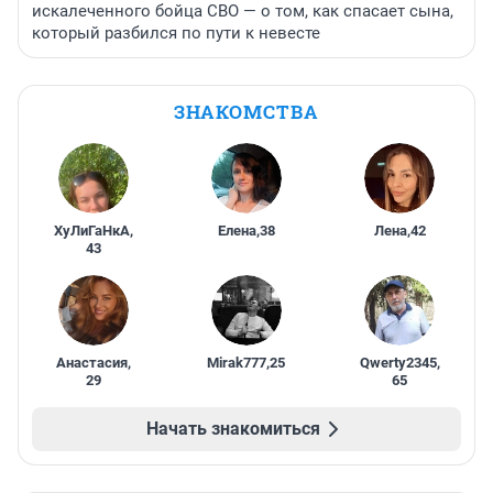
искалеченного бойца СВО — о том, как спасает сына,
который разбился по пути к невесте
ЗНАКОМСТВА
ХуЛиГаНкА
,
Елена
,
38
Лена
,
42
43
Анастасия
,
Mirak777
,
25
Qwerty2345
,
29
65
Начать знакомиться