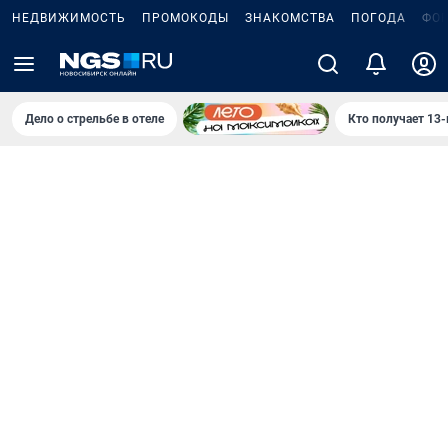
НЕДВИЖИМОСТЬ
ПРОМОКОДЫ
ЗНАКОМСТВА
ПОГОДА
ФО
Дело о стрельбе в отеле
Кто получает 13-