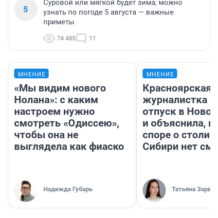
Суровой или мягкой будет зима, можно
5
узнать по погоде 5 августа — важные
приметы
74 485
11
МНЕНИЕ
МНЕНИЕ
«Мы видим нового
Красноярская
Нолана»: с каким
журналистка п
настроем нужно
отпуск в Ново
смотреть «Одиссею»,
и объяснила, п
чтобы она не
споре о столиц
выглядела как фиаско
Сибири нет см
Надежда Губарь
Татьяна Зарва