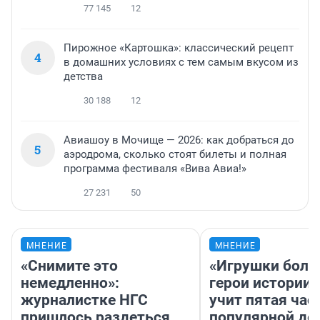
77 145
12
Пирожное «Картошка»: классический рецепт
4
в домашних условиях с тем самым вкусом из
детства
30 188
12
Авиашоу в Мочище — 2026: как добраться до
5
аэродрома, сколько стоят билеты и полная
программа фестиваля «Вива Авиа!»
27 231
50
МНЕНИЕ
МНЕНИЕ
«Снимите это
«Игрушки боль
немедленно»:
герои истории»
журналистке НГС
учит пятая час
пришлось раздеться,
популярной де