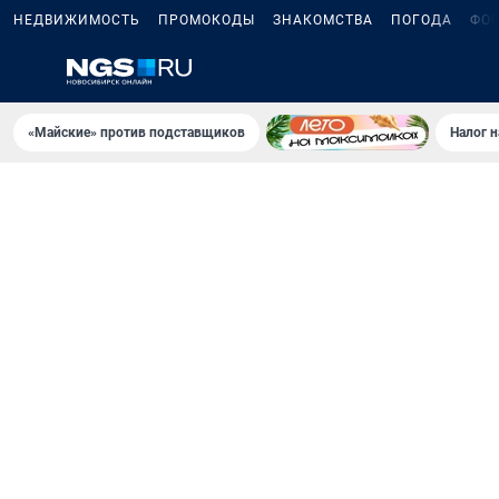
НЕДВИЖИМОСТЬ
ПРОМОКОДЫ
ЗНАКОМСТВА
ПОГОДА
ФО
«Майские» против подставщиков
Налог 