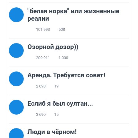
"белая норка" или жизненные
реалии
101 993
508
Озорной дозор))
209 911
1 000
Аренда. Требуется совет!
2 698
19
Еслиб я был султан...
3 690
15
Люди в чёрном!