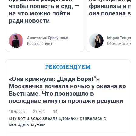
чтобы попасть в суд, —
франшизы и п
на что можно пойти
она полезна в
ради новости
Анастасия Хрипушина
Мария Тищенк
Корреспондент
Обозреватель
РЕКОМЕНДУЕМ
«Она крикнула: „Дядя Боря!“»
Москвичка исчезла ночью у океана во
Вьетнаме. Что произошло в
последние минуты пропажи девушки
10 часов
28 704
14
«Ну вот и всё»: звезда «Дома-2» развелась с
молодым мужем