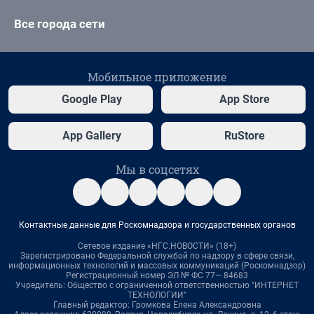
Все города сети
Мобильное приложение
Google Play
App Store
App Gallery
RuStore
Мы в соцсетях
Контактные данные для Роскомнадзора и государственных органов
Сетевое издание «НГС.НОВОСТИ» (18+)
Зарегистрировано Федеральной службой по надзору в сфере связи,
информационных технологий и массовых коммуникаций (Роскомнадзор)
Регистрационный номер ЭЛ № ФС 77— 84683
Учредитель: Общество с ограниченной ответственностью "ИНТЕРНЕТ
ТЕХНОЛОГИИ"
Главный редактор: Громкова Елена Александровна