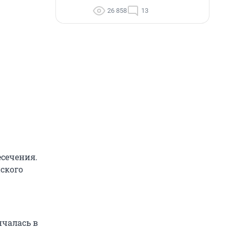
26 858
13
есечения.
нского
нчалась в