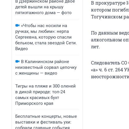
В Дзержинском районе двое
В прокуратуре 
детей вышли на крышу
котором погибл
пятиэтажного дома — фото
Тогучинском ра
«Чтобы нас носили на
ручках, мы любим»: нерпа
По данным ведом
Сергеевна, которую спасли
алкогольном оп
бельком, стала звездой Сети.
лет.
Видео
В Калининском районе
Следователь СО
неизвестный сорвал цепочку
«а» ч. 6 ст. 26
с женщины — видео
неосторожности
Тигры на пляже и 300 оленей
в дикой природе: топ-24
самых красивых бухт
Приморского края
Бесплатные концерты, новые
выставки и фестиваль ухи:
собрали главные события