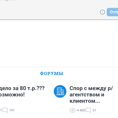
Отп
ФОРУМЫ
дело за 80 т.р.???
Спор с между р/
озможно!
агентством и
клиентом...
17
191
4 400
31