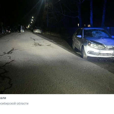
жали
осибирской области