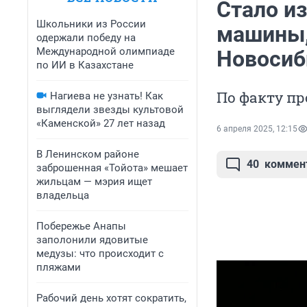
Стало из
Школьники из России
машины,
одержали победу на
Международной олимпиаде
Новосиб
по ИИ в Казахстане
По факту пр
Нагиева не узнать! Как
выглядели звезды культовой
«Каменской» 27 лет назад
6 апреля 2025, 12:15
В Ленинском районе
40
коммен
заброшенная «Тойота» мешает
жильцам — мэрия ищет
владельца
Побережье Анапы
заполонили ядовитые
медузы: что происходит с
пляжами
Рабочий день хотят сократить,