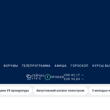
ФОРУМЫ
ТЕЛЕПРОГРАММА
АФИША
ГОРОСКОП
КУРСЫ ВА
USD 82,17
СЕЙЧАС
1
ПРОБКИ
+19°C
EUR 94,84
ики VS прокуратура
Августовский каталог новостроек
5 молодых н