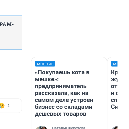
ГРАМ-
МНЕНИЕ
МНЕНИ
«Покупаешь кота в
Красн
мешке»:
журна
предприниматель
отпус
рассказала, как на
и объ
самом деле устроен
споре
бизнес со складами
Сибир
2
дешевых товаров
Наталья Шорохова