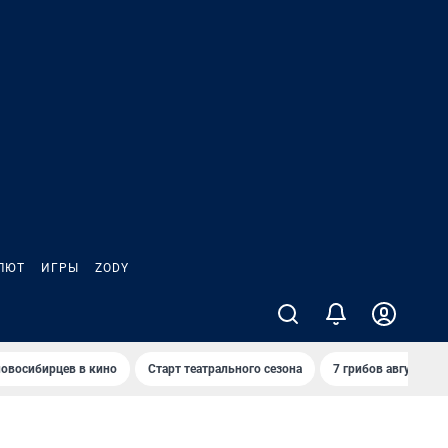
ЛЮТ
ИГРЫ
ZODY
овосибирцев в кино
Старт театрального сезона
7 грибов августа