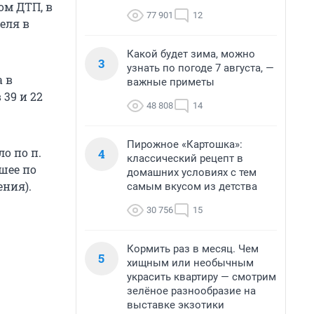
ом ДТП, в
77 901
12
еля в
Какой будет зима, можно
3
узнать по погоде 7 августа, —
а в
важные приметы
39 и 22
48 808
14
Пирожное «Картошка»:
о по п.
4
классический рецепт в
кшее по
домашних условиях с тем
ения).
самым вкусом из детства
30 756
15
Кормить раз в месяц. Чем
5
хищным или необычным
украсить квартиру — смотрим
зелёное разнообразие на
выставке экзотики