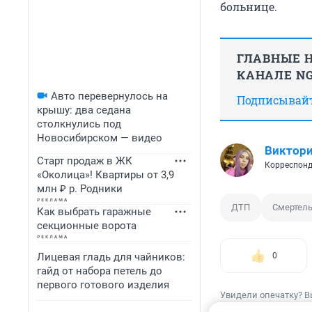
больнице.
ГЛАВНЫЕ Н
КАНАЛЕ NG
Авто перевернулось на
Подписывайте
крышу: два седана
столкнулись под
Новосибирском — видео
Виктори
Старт продаж в ЖК
Корреспонд
«Околица»! Квартиры от 3,9
млн ₽ р. Родники
ДТП
Смертел
Как выбрать гаражные
секционные ворота
Лицевая гладь для чайников:
0
гайд от набора петель до
первого готового изделия
Увидели опечатку? В