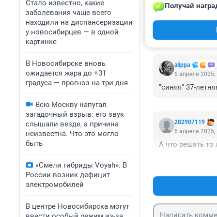
Стало известно, какие
Получай награ
заболевания чаще всего
находили на диспансеризации
у новосибирцев — в одной
КОММЕНТАР
картинке
В Новосибирске вновь
alippa
ожидается жара до +31
6 апреля 2025,
градуса — прогноз на три дня
"синяя" 37-летн
Всю Москву напугал
загадочный взрыв: его звук
282907119
слышали везде, а причина
6 апреля 2025,
неизвестна. Что это могло
быть
А что решать то
«Смели гибриды Voyah». В
России возник дефицит
электромобилей
В центре Новосибирска могут
ввести особый режим из-за