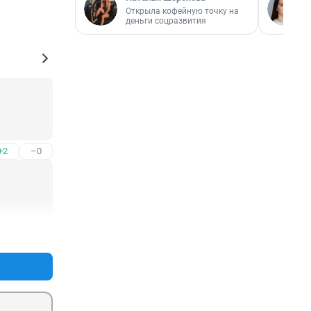
Открыла кофейную точку на
деньги соцразвития
+2
–0
+0
–0