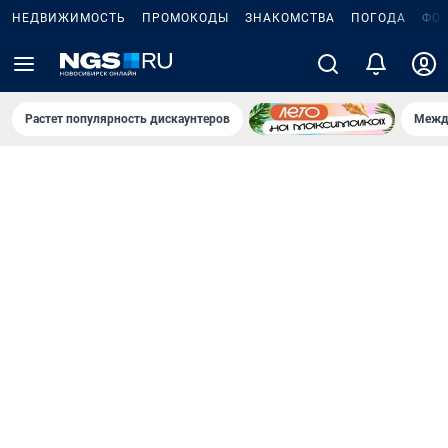
НЕДВИЖИМОСТЬ
ПРОМОКОДЫ
ЗНАКОМСТВА
ПОГОДА
ФО
Растет популярность дискаунтеров
Межд