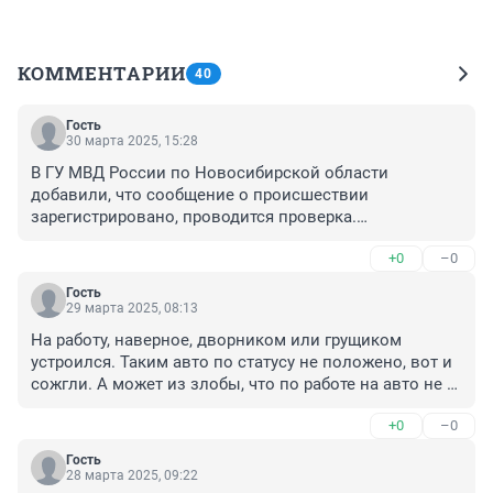
КОММЕНТАРИИ
40
Гость
30 марта 2025, 15:28
В ГУ МВД России по Новосибирской области 
добавили, что сообщение о происшествии 
зарегистрировано, проводится проверка.

А простите, проверка чего? Проверяют сообщение на 
+0
–0
предмет орфографических ошибок?

В милиции занимались оперативно-розыскными 
Гость
мероприятиями. А полиция проводит проверку
29 марта 2025, 08:13
На работу, наверное, дворником или грущиком 
устроился. Таким авто по статусу не положено, вот и 
сожгли. А может из злобы, что по работе на авто не 
ездит, такое тоже случается.
+0
–0
Гость
28 марта 2025, 09:22