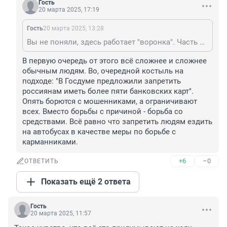
Гость
20 марта 2025, 17:19
Гость
20 марта 2025, 13:28
Вы не поняли, здесь работает "воронка". Часть людей, которых пытаются обмануть, отваливается: 1 очередь на этапе защиты телефонного оператора - оператор не пропускает звонок; 2 очередь в связи с устойчивостью к таким нападкам людей. 3я часть отваливается в связи с необходимостью времени для снятия самозапрета; 4я часть (не знаю ввели уже или еще на стадии введения) когда проходит сам скоринг в банке и т.д. Т.е. 10 процентов на первом этапе, 50% на втором этапе, 20% на третьем этапе; 10 % на 4м этапе. Суть то в этом заключается. И естественно что мошенники никуда не денутся и будут все дальше искать методы отъема денег у населения, просто им сложнее и сложнее это становится делать.
В первую очередь от этого всё сложнее и сложнее 
обычным людям. Во, очередной костыль на 
подходе: "В Госдуме предложили запретить 
россиянам иметь более пяти банковских карт". 
Опять борются с мошенниками, а ограничивают 
всех. Вместо борьбы с причиной - борьба со 
средствами. Всё равно что запретить людям ездить 
на автобусах в качестве меры по борьбе с 
карманниками.
+6
–0
ОТВЕТИТЬ
Показать ещё 2 ответа
Гость
20 марта 2025, 11:57