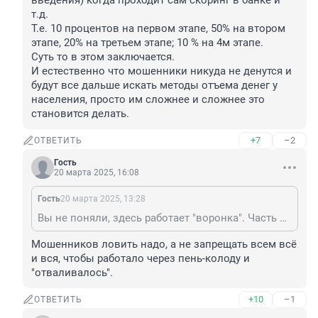
введения) когда проходит сам скоринг в банке и 
т.д.

Т.е. 10 процентов на первом этапе, 50% на втором 
этапе, 20% на третьем этапе; 10 % на 4м этапе.

Суть то в этом заключается.

И естественно что мошенники никуда не денутся и 
будут все дальше искать методы отъема денег у 
населения, просто им сложнее и сложнее это 
становится делать.
+7
–2
ОТВЕТИТЬ
Гость
20 марта 2025, 16:08
Гость
20 марта 2025, 13:28
Вы не поняли, здесь работает "воронка". Часть людей, которых пытаются обмануть, отваливается: 1 очередь на этапе защиты телефонного оператора - оператор не пропускает звонок; 2 очередь в связи с устойчивостью к таким нападкам людей. 3я часть отваливается в связи с необходимостью времени для снятия самозапрета; 4я часть (не знаю ввели уже или еще на стадии введения) когда проходит сам скоринг в банке и т.д. Т.е. 10 процентов на первом этапе, 50% на втором этапе, 20% на третьем этапе; 10 % на 4м этапе. Суть то в этом заключается. И естественно что мошенники никуда не денутся и будут все дальше искать методы отъема денег у населения, просто им сложнее и сложнее это становится делать.
Мошенников ловить надо, а не запрещать всем всё 
и вся, чтобы работало через пень-колоду и 
"отваливалось".
+10
–1
ОТВЕТИТЬ