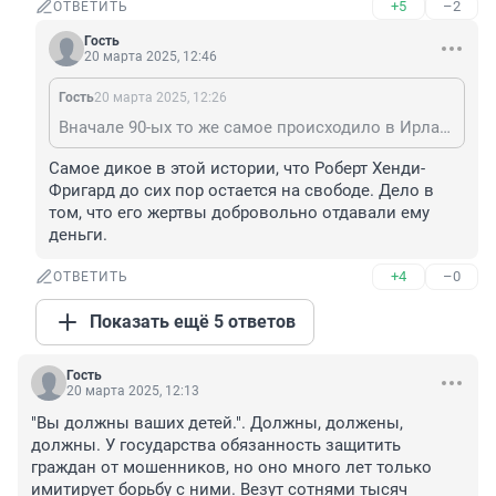
+5
–2
ОТВЕТИТЬ
Гость
20 марта 2025, 12:46
Гость
20 марта 2025, 12:26
Вначале 90-ых то же самое происходило в Ирландии и Британии. «Шпион, которого не было» (англ. Rogue Agent) — британский художественный фильм 2022 года. В основу сценария была положена статья Майкла Броннера «В погоне за агентом Фригардом» В основе сюжета реальная биография афериста Роберта Хенди-Фригарда, который выдавал себя за агента британской спецслужбы МИ5 и обманом выманивал у своих жертв и их родителей деньги.
Самое дикое в этой истории, что Роберт Хенди-
Фригард до сих пор остается на свободе. Дело в 
том, что его жертвы добровольно отдавали ему 
деньги.
+4
–0
ОТВЕТИТЬ
Показать ещё 5 ответов
Гость
20 марта 2025, 12:13
"Вы должны ваших детей.". Должны, должены, 
должны. У государства обязанность защитить 
граждан от мошенников, но оно много лет только 
имитирует борьбу с ними. Везут сотнями тысяч 