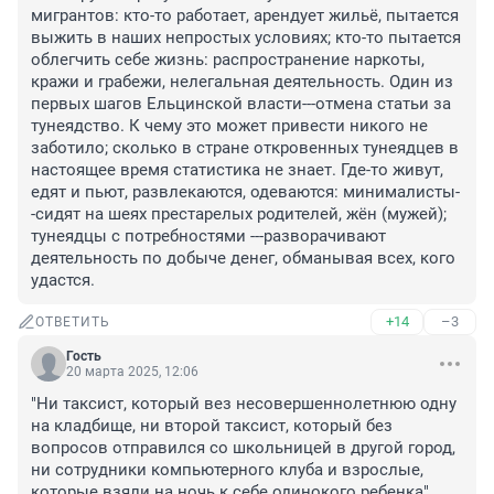
мигрантов: кто-то работает, арендует жильё, пытается 
выжить в наших непростых условиях; кто-то пытается 
облегчить себе жизнь: распространение наркоты, 
кражи и грабежи, нелегальная деятельность. Один из 
первых шагов Ельцинской власти---отмена статьи за 
тунеядство. К чему это может привести никого не 
заботило; сколько в стране откровенных тунеядцев в 
настоящее время статистика не знает. Где-то живут, 
едят и пьют, развлекаются, одеваются: минималисты-
-сидят на шеях престарелых родителей, жён (мужей); 
тунеядцы с потребностями ---разворачивают 
деятельность по добыче денег, обманывая всех, кого 
удастся.
+14
–3
ОТВЕТИТЬ
Гость
20 марта 2025, 12:06
"Ни таксист, который вез несовершеннолетнюю одну 
на кладбище, ни второй таксист, который без 
вопросов отправился со школьницей в другой город, 
ни сотрудники компьютерного клуба и взрослые, 
которые взяли на ночь к себе одинокого ребенка". 