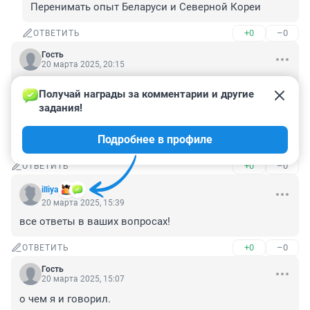
Перенимать опыт Беларуси и Северной Кореи
+0
–0
ОТВЕТИТЬ
Гость
20 марта 2025, 20:15
Старший специалист по связам с общественностью в 
Получай награды за комментарии и другие 
капитанских погонах и со всеми льготами сотрудника 
задания!
МВД, при этом к оперативной работе никакого 
отношения не имеет. Дискриминация мужчин в 
Подробнее в профиле
России полным ходом.
+0
–0
ОТВЕТИТЬ
illiya
20 марта 2025, 15:39
все ответы в ваших вопросах!
+0
–0
ОТВЕТИТЬ
Гость
20 марта 2025, 15:07
о чем я и говорил.