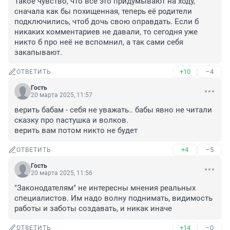
Такое чувство, что всё это придумывают на ходу, 
сначала как бы похищенная, теперь её родители 
подключились, чтоб дочь свою оправдать. Если б 
никаких комментариев не давали, то сегодня уже 
никто б про неё не вспомнил, а так сами себя 
закапывают.
+10
–4
ОТВЕТИТЬ
Гость
20 марта 2025, 11:57
верить бабам - себя не уважать.. бабы явно не читали 
сказку про пастушка и волков.

верить вам потом никто не будет
+4
–5
ОТВЕТИТЬ
Гость
20 марта 2025, 11:56
"Законодателям" не интересны мнения реальных 
специалистов. Им надо волну поднимать, видимость 
работы и заботы создавать, и никак иначе
+14
–0
ОТВЕТИТЬ