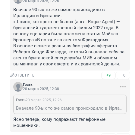
20 марта 2025, 12:26
Вначале 90-ых то же самое происходило в 
Ирландии и Британии.

«Шпион, которого не было» (англ. Rogue Agent) — 
британский художественный фильм 2022 года. В 
основу сценария была положена статья Майкла 
Броннера «В погоне за агентом Фригардом»

В основе сюжета реальная биография афериста 
Роберта Хенди-Фригарда, который выдавал себя за 
агента британской спецслужбы МИ5 и обманом 
выманивал у своих жертв и их родителей деньги.
+9
–0
ОТВЕТИТЬ
Гость
20 марта 2025, 12:38
Гость
20 марта 2025, 12:26
Вначале 90-ых то же самое происходило в Ирландии и Британии. «Шпион, которого не было» (англ. Rogue Agent) — британский художественный фильм 2022 года. В основу сценария была положена статья Майкла Броннера «В погоне за агентом Фригардом» В основе сюжета реальная биография афериста Роберта Хенди-Фригарда, который выдавал себя за агента британской спецслужбы МИ5 и обманом выманивал у своих жертв и их родителей деньги.
Ясно теперь, кому подражают телефонные 
мошенники.