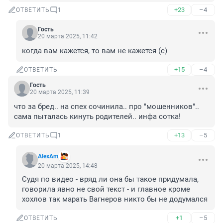
+23
–4
ОТВЕТИТЬ
1
Гость
20 марта 2025, 11:42
когда вам кажется, то вам не кажется (с)
+15
–4
ОТВЕТИТЬ
Гость
20 марта 2025, 11:39
что за бред.. на спех сочинила.. про "мошенников".. 

сама пыталась кинуть родителей.. инфа сотка!
+13
–5
ОТВЕТИТЬ
1
AlexAm
20 марта 2025, 14:48
Судя по видео - вряд ли она бы такое придумала, 
говорила явно не свой текст - и главное кроме 
хохлов так марать Вагнеров никто бы не додумался
+1
–5
ОТВЕТИТЬ