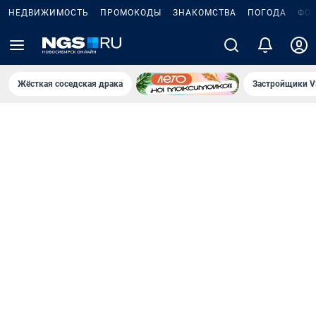
НЕДВИЖИМОСТЬ
ПРОМОКОДЫ
ЗНАКОМСТВА
ПОГОДА
ФО
Жёсткая соседская драка
Застройщики V