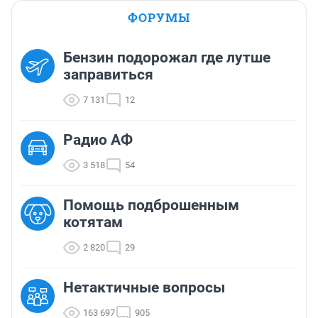
ФОРУМЫ
Бензин подорожал где лутше
заправиться
7 131
12
Радио АФ
3 518
54
Помощь подброшенным
котятам
2 820
29
Нетактичные вопросы
163 697
905