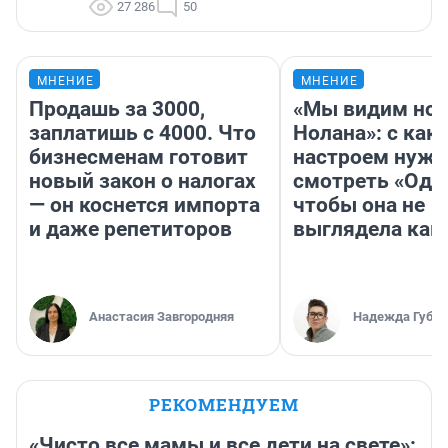
27 286
50
МНЕНИЕ
МНЕНИЕ
Продашь за 3000,
«Мы видим нов
заплатишь с 4000. Что
Нолана»: с как
бизнесменам готовит
настроем нужн
новый закон о налогах
смотреть «Оди
— он коснется импорта
чтобы она не
и даже репетиторов
выглядела как
Анастасия Завгородняя
Надежда Губар
РЕКОМЕНДУЕМ
«Чисто все мамы и все дети на свете»: