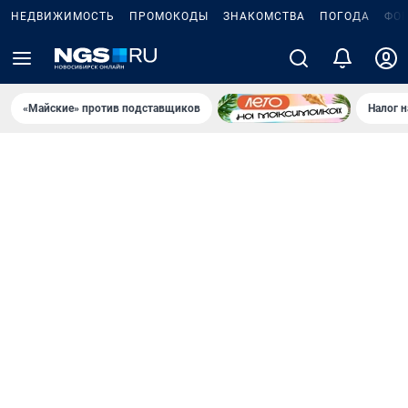
НЕДВИЖИМОСТЬ
ПРОМОКОДЫ
ЗНАКОМСТВА
ПОГОДА
ФО
«Майские» против подставщиков
Налог 