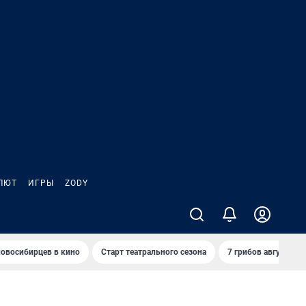
ЛЮТ
ИГРЫ
ZODY
овосибирцев в кино
Старт театрального сезона
7 грибов августа