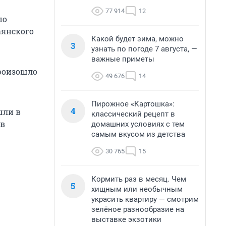
77 914
12
по
аянского
Какой будет зима, можно
3
узнать по погоде 7 августа, —
важные приметы
произошло
49 676
14
Пирожное «Картошка»:
4
шли в
классический рецепт в
 в
домашних условиях с тем
самым вкусом из детства
30 765
15
Кормить раз в месяц. Чем
5
хищным или необычным
украсить квартиру — смотрим
зелёное разнообразие на
выставке экзотики