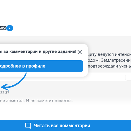
ИИ
7
 08:37
ы за комментарии и другие задания!
точный принадлежащий сибирскому антрациту ведутся интенс
че полезных ископаемых варварским методом. Землетресения
одробнее в профиле
а смещения пластов руды. Это уже не раз подтверждали ученые
о в инете, новые хозяева сибирского антрацита из Арминии 
кве хорошие друзья господина травникова которые дает им 
 22:37
и не заметил. И не заметит никогда.
Читать все комментарии