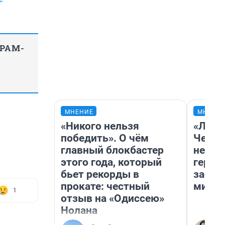
ГРАМ-
МНЕНИЕ
МНЕНИ
«Никого нельзя
«Люди
победить». О чём
Чем п
главный блокбастер
непон
этого года, который
герои
бьет рекорды в
застр
прокате: честный
мисти
1
отзыв на «Одиссею»
Нолана