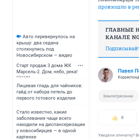
произошло в ре
ГЛАВНЫЕ Н
КАНАЛЕ NG
Авто перевернулось на
крышу: два седана
Подписывайте
столкнулись под
Новосибирском — видео
Старт продаж 3 дома ЖК
Павел 
Марсель-2. Дом, небо, река!
Корреспонд
Лицевая гладь для чайников:
гайд от набора петель до
Землетрясение
первого готового изделия
Стало известно, какие
заболевания чаще всего
0
находили на диспансеризации
у новосибирцев — в одной
Увидели опечатку? В
картинке