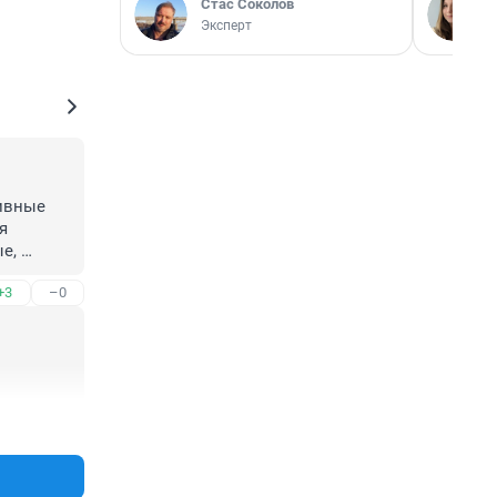
Стас Соколов
Эксперт
ивные 
 
, 
с 
+3
–0
+2
–1