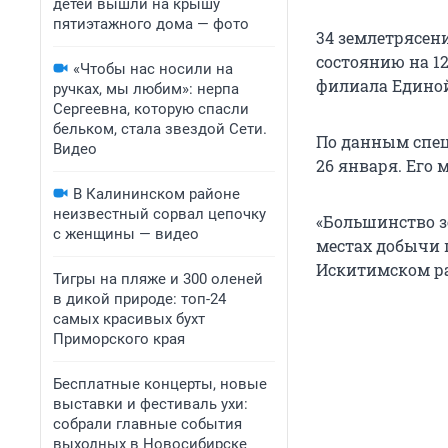
детей вышли на крышу
пятиэтажного дома — фото
34 землетрясен
состоянию на 12
«Чтобы нас носили на
филиала Единой
ручках, мы любим»: нерпа
Сергеевна, которую спасли
бельком, стала звездой Сети.
По данным спец
Видео
26 января. Его 
В Калининском районе
неизвестный сорвал цепочку
«Большинство з
с женщины — видео
местах добычи 
Искитимском ра
Тигры на пляже и 300 оленей
в дикой природе: топ-24
самых красивых бухт
Приморского края
Бесплатные концерты, новые
выставки и фестиваль ухи:
собрали главные события
выходных в Новосибирске