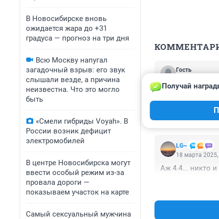
В Новосибирске вновь
ожидается жара до +31
градуса — прогноз на три дня
КОММЕНТАР
Всю Москву напугал
загадочный взрыв: его звук
Гость
19 марта 2025,
слышали везде, а причина
Получай наград
неизвестна. Что это могло
На карьере вос
быть
работы по добы
П
происходят из з
информации полн
«Смели гибриды Voyah». В
пропиской в Мос
России возник дефицит
отличную опеку.
электромобилей
LG~
18 марта 2025,
В центре Новосибирска могут
Аж 4.4... никто 
ввести особый режим из-за
провала дороги —
показываем участок на карте
Самый сексуальный мужчина