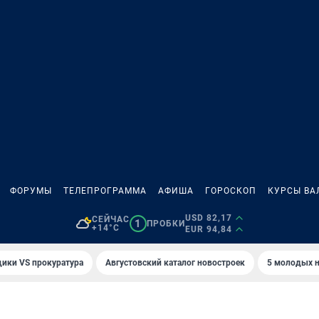
ФОРУМЫ
ТЕЛЕПРОГРАММА
АФИША
ГОРОСКОП
КУРСЫ ВА
USD 82,17
СЕЙЧАС
1
ПРОБКИ
+14°C
EUR 94,84
ики VS прокуратура
Августовский каталог новостроек
5 молодых н