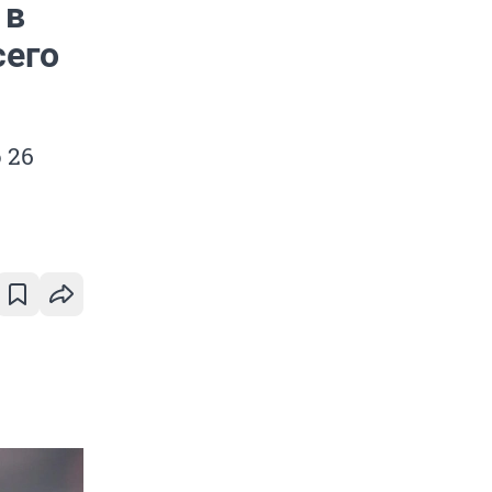
 в
сего
 26