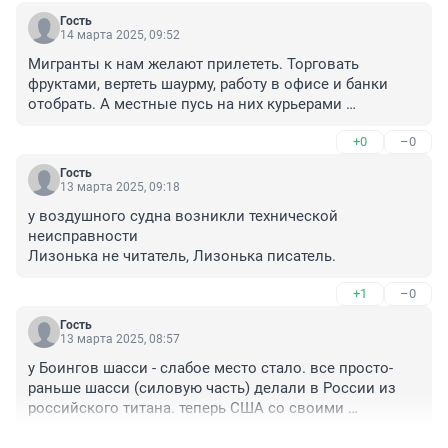
Гость
14 марта 2025, 09:52
Мигранты к нам желают прилететь. Торговать 
фруктами, вертеть шаурму, работу в офисе и банки 
отобрать. А местные пусь на них курьерами 
горбатятся и в такси смены катают.
+0
–0
Гость
13 марта 2025, 09:18
у воздушного судна возникли технической 
неисправности

Лизонька не читатель, Лизонька писатель.
+1
–0
Гость
13 марта 2025, 08:57
у Боингов шасси - слабое место стало. все просто-
раньше шасси (силовую часть) делали в России из 
российского титана. теперь США со своими 
санкциями сами вляпались. толи еще будет...
+1
–1