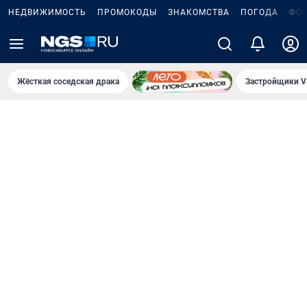
НЕДВИЖИМОСТЬ
ПРОМОКОДЫ
ЗНАКОМСТВА
ПОГОДА
ФО
Жёсткая соседская драка
Застройщики V