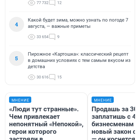
77 732
12
Какой будет зима, можно узнать по погоде 7
4
августа, — важные приметы
33 654
9
Пирожное «Картошка»: классический рецепт
5
в домашних условиях с тем самым вкусом из
детства
30 616
15
МНЕНИЕ
МНЕНИЕ
«Люди тут странные».
Продашь за 300
Чем привлекает
заплатишь с 40
непонятный «Непокой»,
бизнесменам г
герои которого
новый закон о 
застряли в
— он коснется 