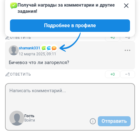
+0
–1
ОТВЕТИТЬ
Получай награды за комментарии и другие 
задания!
Гость
12 марта 2025, 09:46
Подробнее в профиле
В Хогвартсе что-ли?
+0
–0
ОТВЕТИТЬ
shamank331
12 марта 2025, 09:11
Бичевоз что ли загорелся?
+0
–1
ОТВЕТИТЬ
Гость
Войти
Отправить