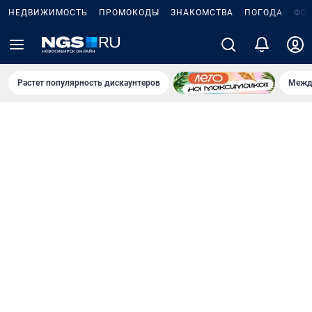
НЕДВИЖИМОСТЬ
ПРОМОКОДЫ
ЗНАКОМСТВА
ПОГОДА
ФО
Растет популярность дискаунтеров
Межд