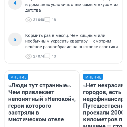
4
в домашних условиях с тем самым вкусом из
детства
31 040
18
Кормить раз в месяц. Чем хищным или
5
необычным украсить квартиру — смотрим
зелёное разнообразие на выставке экзотики
27 074
13
МНЕНИЕ
МНЕНИЕ
«Люди тут странные».
«Нет некрасив
Чем привлекает
городов, есть
непонятный «Непокой»,
недофинансиро
герои которого
Путешественн
застряли в
проехали 2000
мистическом отеле
километров по 
машине — стои