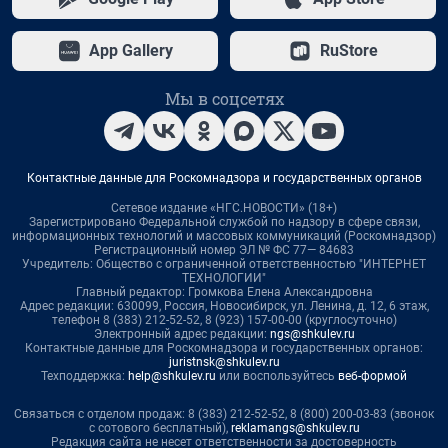
App Gallery
RuStore
Мы в соцсетях
Контактные данные для Роскомнадзора и государственных органов
Сетевое издание «НГС.НОВОСТИ» (18+)
Зарегистрировано Федеральной службой по надзору в сфере связи,
информационных технологий и массовых коммуникаций (Роскомнадзор)
Регистрационный номер ЭЛ № ФС 77— 84683
Учредитель: Общество с ограниченной ответственностью "ИНТЕРНЕТ
ТЕХНОЛОГИИ"
Главный редактор: Громкова Елена Александровна
Адрес редакции: 630099, Россия, Новосибирск, ул. Ленина, д. 12, 6 этаж,
телефон 8 (383) 212-52-52, 8 (923) 157-00-00 (круглосуточно)
Электронный адрес редакции:
ngs@shkulev.ru
Контактные данные для Роскомнадзора и государственных органов:
juristnsk@shkulev.ru
Техподдержка:
help@shkulev.ru
или воспользуйтесь
веб-формой
Связаться с отделом продаж: 8 (383) 212-52-52, 8 (800) 200-03-83 (звонок
с сотового бесплатный),
reklamangs@shkulev.ru
Редакция сайта не несет ответственности за достоверность