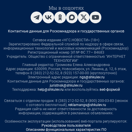
Мы в соцсетях
Контактные данные для Роскомнадзора и государственных органов
Сетевое издание «НГС.НОВОСТИ» (18+)
Зарегистрировано Федеральной службой по надзору в сфере связи,
информационных технологий и массовых коммуникаций (Роскомнадзор)
Регистрационный номер ЭЛ № ФС 77— 84683
Учредитель: Общество с ограниченной ответственностью "ИНТЕРНЕТ
ТЕХНОЛОГИИ"
Главный редактор: Громкова Елена Александровна
Адрес редакции: 630099, Россия, Новосибирск, ул. Ленина, д. 12, 6 этаж,
телефон 8 (383) 212-52-52, 8 (923) 157-00-00 (круглосуточно)
Электронный адрес редакции:
ngs@shkulev.ru
Контактные данные для Роскомнадзора и государственных органов:
juristnsk@shkulev.ru
Техподдержка:
help@shkulev.ru
или воспользуйтесь
веб-формой
Связаться с отделом продаж: 8 (383) 212-52-52, 8 (800) 200-03-83 (звонок
с сотового бесплатный),
reklamangs@shkulev.ru
Редакция сайта не несет ответственности за достоверность
информации, содержащейся в рекламных объявлениях.
Особенности эксплуатации (использования) веб-портала регулируются:
Руководством пользователя
Описанием функциональных характеристик ПО