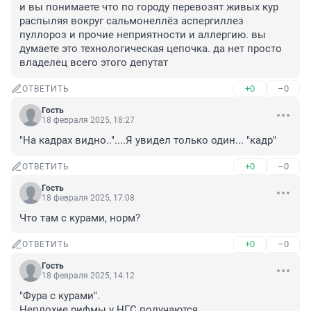
и вы понимаете что по городу перевозят живых кур 
распыляя вокруг сальмонеллёз аспергиллез 
пуллороз и прочие неприятности и аллергию. вы 
думаете это технологическая цепочка. да нет просто 
владелец всего этого депутат
+0
–0
ОТВЕТИТЬ
Гость
18 февраля 2025, 18:27
"На кадрах видно.."....Я увидел только один... "кадр"
+0
–0
ОТВЕТИТЬ
Гость
18 февраля 2025, 17:08
Что там с курами, норм?
+0
–0
ОТВЕТИТЬ
Гость
18 февраля 2025, 14:12
"Фура с курами".

Неплохие рифмы у НГС получаются.
