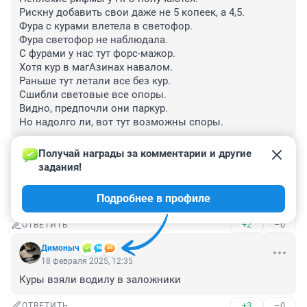
Рискну добавить свои даже не 5 копеек, а 4,5.

Фура с курами влетела в светофор.

Фура светофор не наблюдала.

С фурами у нас тут форс-мажор.

Хотя кур в магАзинах навалом.

Раньше тут летали все без кур.

Сшибли световые все опоры.

Видно, предпочли они паркур.

Но надолго ли, вот тут возможны споры.
+1
–0
ОТВЕТИТЬ
Получай награды за комментарии и другие 
задания!
Гость
18 февраля 2025, 13:03
Подробнее в профиле
Перевозил живых кур или замороженных?
+2
–0
ОТВЕТИТЬ
Димоныч
18 февраля 2025, 12:35
Куры взяли водилу в заложники
+3
–0
ОТВЕТИТЬ