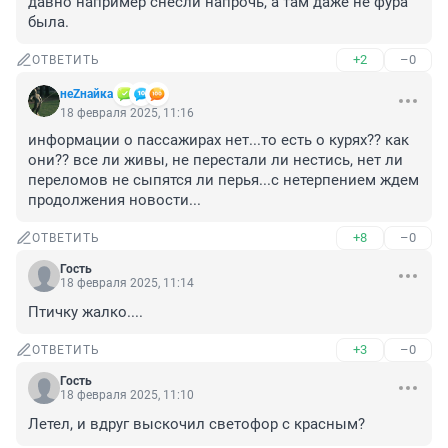
давно например снесли напрочь, а там даже не фура 
была.
+2
–0
ОТВЕТИТЬ
неZнайка
18 февраля 2025, 11:16
информации о пассажирах нет...то есть о курях?? как 
они?? все ли живы, не перестали ли нестись, нет ли 
переломов не сыпятся ли перья...с нетерпением ждем 
продолжения новости...
+8
–0
ОТВЕТИТЬ
Гость
18 февраля 2025, 11:14
Птичку жалко....
+3
–0
ОТВЕТИТЬ
Гость
18 февраля 2025, 11:10
Летел, и вдруг выскочил светофор с красным?