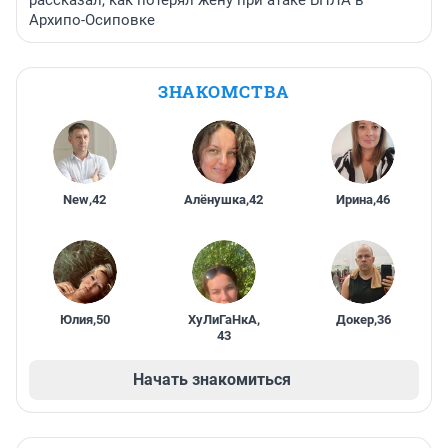
рассказал, как потерял жену при атаке БПЛА в
Архипо-Осиповке
ЗНАКОМСТВА
New
,
42
Алёнушка
,
42
Ирина
,
46
Юлия
,
50
ХуЛиГаНкА
,
Докер
,
36
43
Начать знакомиться