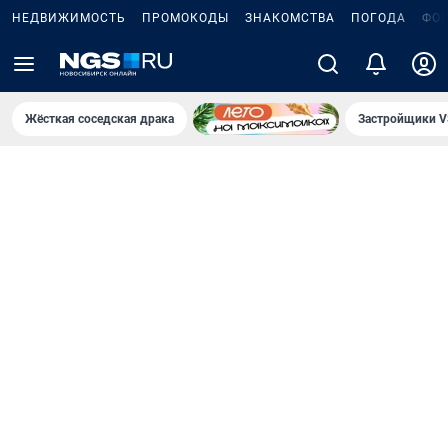
НЕДВИЖИМОСТЬ
ПРОМОКОДЫ
ЗНАКОМСТВА
ПОГОДА
ФО
Жёсткая соседская драка
Застройщики V