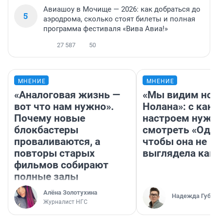
Авиашоу в Мочище — 2026: как добраться до
5
аэродрома, сколько стоят билеты и полная
программа фестиваля «Вива Авиа!»
27 587
50
МНЕНИЕ
МНЕНИЕ
«Аналоговая жизнь —
«Мы видим нов
вот что нам нужно».
Нолана»: с как
Почему новые
настроем нужн
блокбастеры
смотреть «Оди
проваливаются, а
чтобы она не
повторы старых
выглядела как
фильмов собирают
полные залы
Алёна Золотухина
Надежда Губар
Журналист НГС