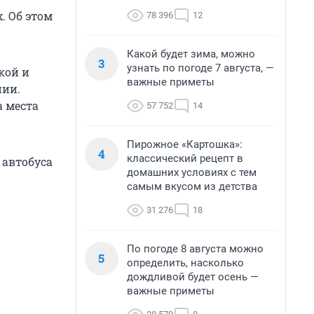
. Об этом
78 396
12
Какой будет зима, можно
3
узнать по погоде 7 августа, —
кой и
важные приметы
нии.
а места
57 752
14
Пирожное «Картошка»:
4
классический рецепт в
 автобуса
домашних условиях с тем
самым вкусом из детства
31 276
18
По погоде 8 августа можно
5
определить, насколько
дождливой будет осень —
важные приметы