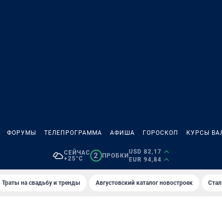
ФОРУМЫ
ТЕЛЕПРОГРАММА
АФИША
ГОРОСКОП
КУРСЫ ВА
USD 82,17
СЕЙЧАС
2
ПРОБКИ
+25°C
EUR 94,84
Траты на свадьбу и тренды
Августовский каталог новостроек
Стал