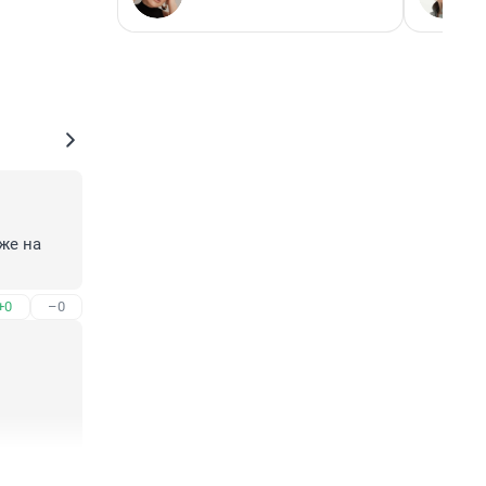
же на 
+0
–0
+0
–0