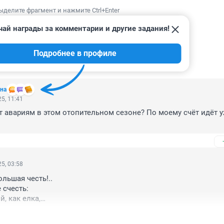
ыделите фрагмент и нажмите Ctrl+Enter
чай награды за комментарии и другие задания!
Подробнее в профиле
ИИ
24
на
5, 11:41
ёт авариям в этом отопительном сезоне? По моему счёт идёт у
5, 03:58
льшая честь!..

 счесть:

 как елка,

х шесть!..

бед
