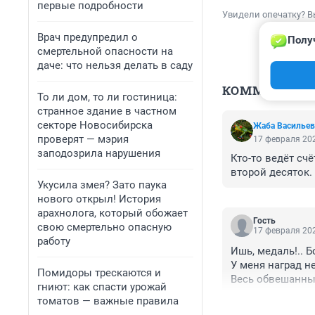
первые подробности
Увидели опечатку? В
Врач предупредил о
Полу
смертельной опасности на
даче: что нельзя делать в саду
КОММЕНТАР
То ли дом, то ли гостиница:
странное здание в частном
секторе Новосибирска
Жаба Васильев
проверят — мэрия
17 февраля 202
заподозрила нарушения
Кто-то ведёт сч
второй десяток.
Укусила змея? Зато паука
нового открыл! История
арахнолога, который обожает
Гость
свою смертельно опасную
17 февраля 202
работу
Ишь, медаль!.. Бо
У меня наград не
Помидоры трескаются и
Весь обвешанный,
гниют: как спасти урожай
На спине — и то и
томатов — важные правила
Охранять тебя от 