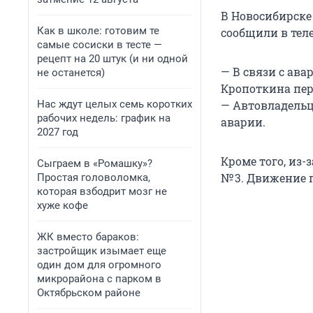
В Новосибирске 
Как в школе: готовим те
сообщили в тел
самые сосиски в тесте —
рецепт на 20 штук (и ни одной
— В связи с ава
не останется)
Кропоткина пер
Нас ждут целых семь коротких
— Автовладельц
рабочих недель: график на
аварии.
2027 год
Кроме того, из
Сыграем в «Ромашку»?
№ 3. Движение п
Простая головоломка,
которая взбодрит мозг не
хуже кофе
ЖК вместо бараков:
застройщик изымает еще
один дом для огромного
микрорайона с парком в
Октябрьском районе