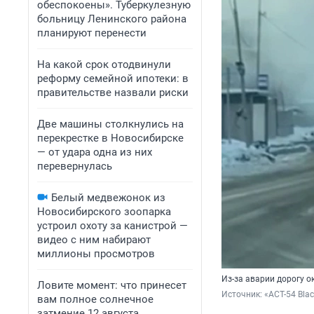
обеспокоены». Туберкулезную
больницу Ленинского района
планируют перенести
На какой срок отодвинули
реформу семейной ипотеки: в
правительстве назвали риски
Две машины столкнулись на
перекрестке в Новосибирске
— от удара одна из них
перевернулась
Белый медвежонок из
Новосибирского зоопарка
устроил охоту за канистрой —
видео с ним набирают
миллионы просмотров
Из-за аварии дорогу о
Ловите момент: что принесет
Источник: 
«АСТ-54 Blac
вам полное солнечное
затмение 12 августа