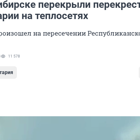
ибирске перекрыли перекрес
арии на теплосетях
роизошел на пересечении Республиканск
3
11 578
тария