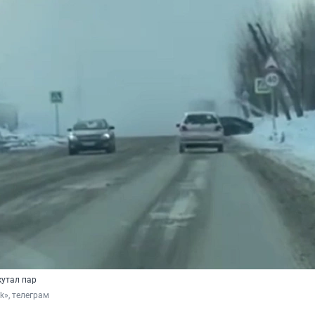
кутал пар
k», телеграм