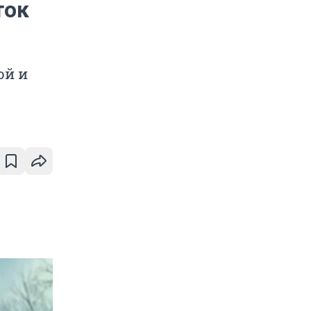
ток
ой и