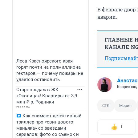
В феврале двор
аварии.
ГЛАВНЫЕ Н
КАНАЛЕ NG
Подписывайте
Леса Красноярского края
горят почти на полмиллиона
гектаров — почему пожары не
удается остановить
Анастас
Корреспонд
Старт продаж в ЖК
«Околица»! Квартиры от 3,9
млн ₽ р. Родники
СГК
Мэрия
Как снимают детективный
триллер про «свинцового
1
маньяка» со звездами
сериалов: фото со съемок и