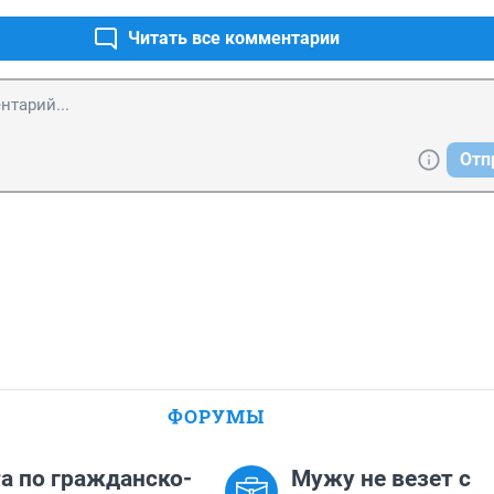
у нет!

ую подлость

Читать все комментарии
ать ответ!..
Отп
ФОРУМЫ
а по гражданско-
Мужу не везет с