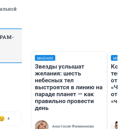
альной
ГРАМ-
МНЕНИЕ
МНЕНИ
Звезды услышат
Колоб
желания: шесть
тебя 
небесных тел
отлож
выстроятся в линию на
«Чело
параде планет — как
отзыв
правильно провести
«чело
день
4
Анастасия Филимонова