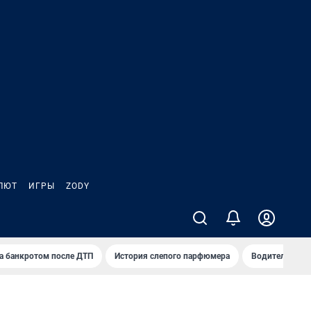
ЛЮТ
ИГРЫ
ZODY
а банкротом после ДТП
История слепого парфюмера
Водители пер