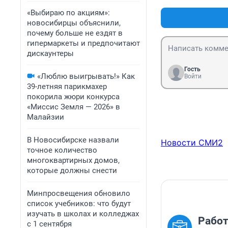
Мне теперь резон
«Выбираю по акциям»:
Ты за собственн
новосибирцы объяснили,
Сам должон держ
почему больше не ездят в
гипермаркеты и предпочитают
дискаунтеры
Гость
«Люблю выигрывать!» Как
Войти
39-летняя парикмахер
покорила жюри конкурса
«Миссис Земля — 2026» в
Малайзии
В Новосибирске назвали
Новости СМИ2
точное количество
многоквартирных домов,
которые должны снести
Минпросвещения обновило
список учебников: что будут
изучать в школах и колледжах
Работ
с 1 сентября