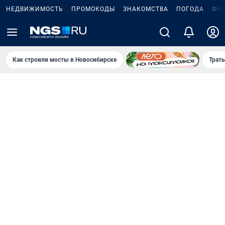
НЕДВИЖИМОСТЬ
ПРОМОКОДЫ
ЗНАКОМСТВА
ПОГОДА
ФО
Как строили мосты в Новосибирске
Траты