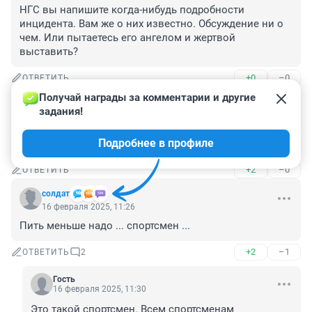
НГС вы напишите когда-нибудь подробности 
инцидента. Вам же о них известно. Обсуждение ни о 
чем. Или пытаетесь его ангелом и жертвой 
выставить?
+0
–0
ОТВЕТИТЬ
Получай награды за комментарии и другие 
Гость
16 февраля 2025, 11:34
задания!
почему сразу бабы виноваты? мож он сделал 
Подробнее в профиле
неприличное предложение валерию?!
+2
–0
ОТВЕТИТЬ
солдат
16 февраля 2025, 11:26
Пить меньше надо ... спортсмен ...
+2
–1
ОТВЕТИТЬ
2
Гость
16 февраля 2025, 11:30
Это такой спортсмен. Всем спортсменам 