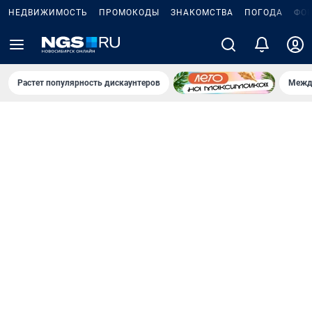
НЕДВИЖИМОСТЬ
ПРОМОКОДЫ
ЗНАКОМСТВА
ПОГОДА
ФО
Растет популярность дискаунтеров
Межд