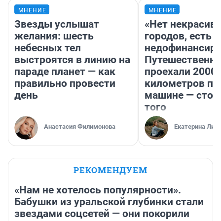
МНЕНИЕ
МНЕНИЕ
Звезды услышат
«Нет некрасив
желания: шесть
городов, есть
небесных тел
недофинансиро
выстроятся в линию на
Путешественн
параде планет — как
проехали 2000
правильно провести
километров по 
день
машине — стои
того
Анастасия Филимонова
Екатерина Лит
РЕКОМЕНДУЕМ
«Нам не хотелось популярности».
Бабушки из уральской глубинки стали
звездами соцсетей — они покорили