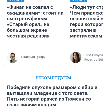
МНЕНИЕ
МНЕНИЕ
«Финал не совпал с
«Люди тут стр
ожиданиями»: стоит ли
Чем привлекае
смотреть фильм
непонятный «Н
«Старый орел» на
герои которого
большом экране —
застряли в
честная рецензия
мистическом о
Лиза Пичугина
Надежда Губарь
Редактор NGS.R
РЕКОМЕНДУЕМ
Победили опухоль размером с яйцо и
вытащили младенца с того света.
Пять историй врачей из Тюмени со
счастливым концом