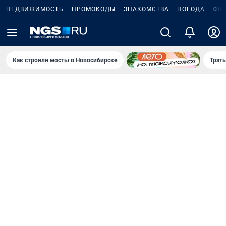
НЕДВИЖИМОСТЬ
ПРОМОКОДЫ
ЗНАКОМСТВА
ПОГОДА
ФО
Как строили мосты в Новосибирске
Траты