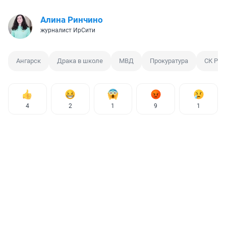
Алина Ринчино
журналист ИрСити
Ангарск
Драка в школе
МВД
Прокуратура
СК РФ
4
2
1
9
1