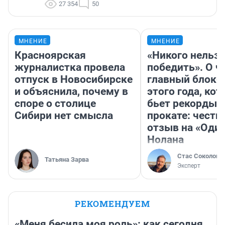
27 354
50
МНЕНИЕ
МНЕНИЕ
Красноярская
«Никого нельз
журналистка провела
победить». О ч
отпуск в Новосибирске
главный блокб
и объяснила, почему в
этого года, ко
споре о столице
бьет рекорды 
Сибири нет смысла
прокате: честн
отзыв на «Оди
Нолана
Стас Соколов
Татьяна Зарва
Эксперт
РЕКОМЕНДУЕМ
«Меня бесила моя роль»: как сегодня