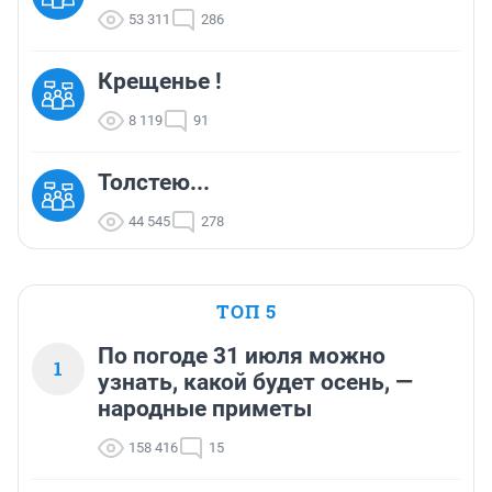
53 311
286
Крещенье !
8 119
91
Толстею...
44 545
278
ТОП 5
По погоде 31 июля можно
1
узнать, какой будет осень, —
народные приметы
158 416
15