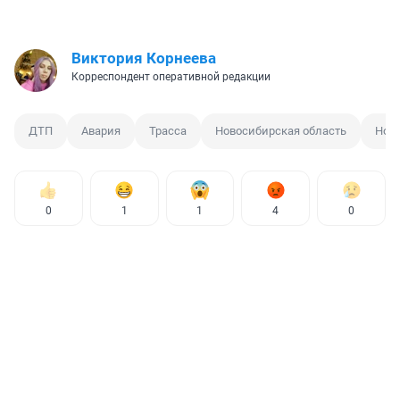
Виктория Корнеева
Корреспондент оперативной редакции
ДТП
Авария
Трасса
Новосибирская область
Нов
0
1
1
4
0