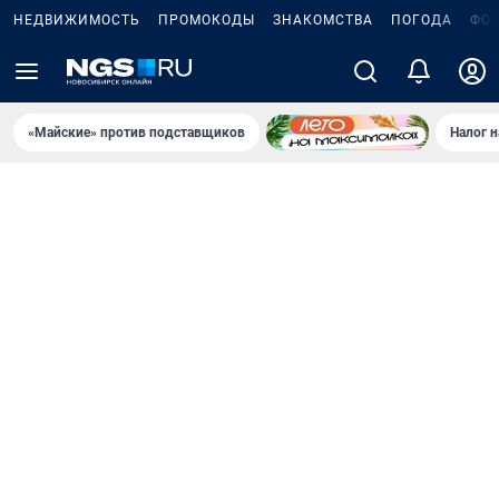
НЕДВИЖИМОСТЬ
ПРОМОКОДЫ
ЗНАКОМСТВА
ПОГОДА
ФО
«Майские» против подставщиков
Налог 