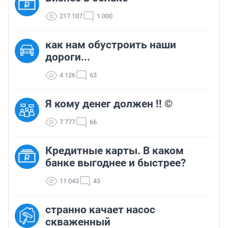
217 107
1 000
как нам обустроить наши
дороги...
4 126
63
Я кому денег должен !! ©
7 777
66
Кредитные карты. В каком
банке выгоднее и быстрее?
11 043
43
странно качает насос
скваженный