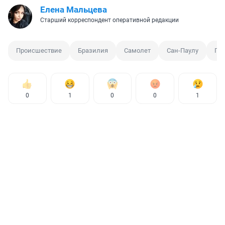
Елена Мальцева
Старший корреспондент оперативной редакции
Происшествие
Бразилия
Самолет
Сан-Паулу
По
0
1
0
0
1