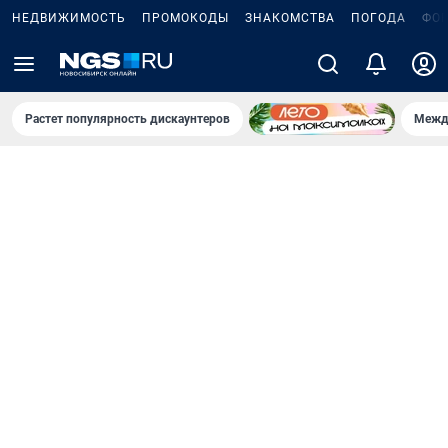
НЕДВИЖИМОСТЬ
ПРОМОКОДЫ
ЗНАКОМСТВА
ПОГОДА
ФО
Растет популярность дискаунтеров
Межд