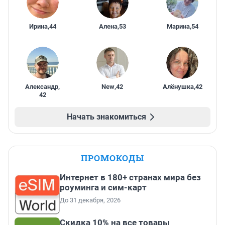
Ирина
,
44
Алена
,
53
Марина
,
54
Александр
,
New
,
42
Алёнушка
,
42
42
Начать знакомиться
ПРОМОКОДЫ
Интернет в 180+ странах мира без
роуминга и сим-карт
До 31 декабря, 2026
Скидка 10% на все товары