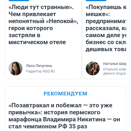
«Люди тут странные».
«Покупаешь ко
Чем привлекает
мешке»:
непонятный «Непокой»,
предпринимат
герои которого
рассказала, как
застряли в
самом деле ус
мистическом отеле
бизнес со скл
дешевых това
Наталья Шорох
Лиза Пичугина
Открыла кофейн
Редактор NGS.RU
деньги соцразв
РЕКОМЕНДУЕМ
«Позавтракал и побежал — это уже
привычка»: история пермского
марафонца Владимира Никитина — он
стал чемпионом РФ 35 раз