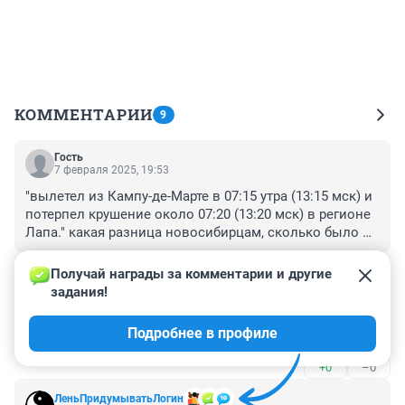
КОММЕНТАРИИ
9
Гость
7 февраля 2025, 19:53
"вылетел из Кампу-де-Марте в 07:15 утра (13:15 мск) и 
потерпел крушение около 07:20 (13:20 мск) в регионе 
Лапа." какая разница новосибирцам, сколько было 
часов в москве???
+1
–0
Получай награды за комментарии и другие 
задания!
Гость
7 февраля 2025, 18:50
Подробнее в профиле
"ломка и залело" это что у вас
+0
–0
ЛеньПридумыватьЛогин