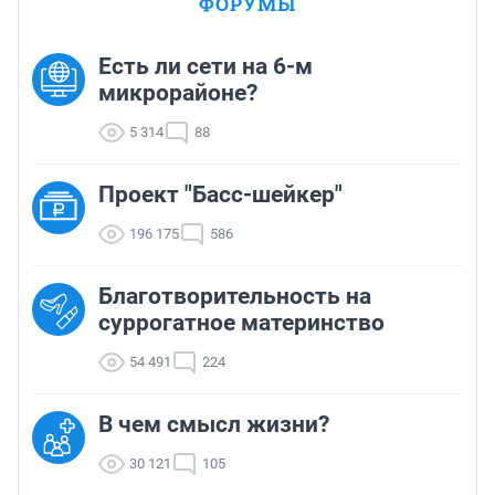
ФОРУМЫ
Есть ли сети на 6-м
микрорайоне?
5 314
88
Проект "Басс-шейкер"
196 175
586
Благотворительность на
суррогатное материнство
54 491
224
В чем смысл жизни?
30 121
105