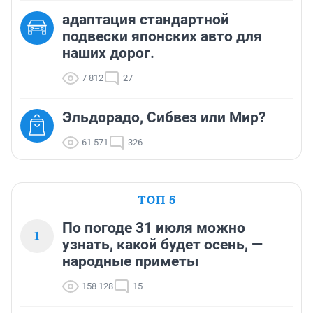
адаптация стандартной
подвески японских авто для
наших дорог.
7 812
27
Эльдорадо, Сибвез или Мир?
61 571
326
ТОП 5
По погоде 31 июля можно
1
узнать, какой будет осень, —
народные приметы
158 128
15