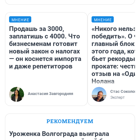
МНЕНИЕ
МНЕНИЕ
Продашь за 3000,
«Никого нельз
заплатишь с 4000. Что
победить». О ч
бизнесменам готовит
главный блокб
новый закон о налогах
этого года, ко
— он коснется импорта
бьет рекорды 
и даже репетиторов
прокате: честн
отзыв на «Оди
Нолана
Стас Соколов
Анастасия Завгородняя
Эксперт
РЕКОМЕНДУЕМ
Уроженка Волгограда выиграла