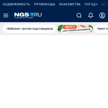
НЕДВИЖИМОСТЬ
ПРОМОКОДЫ
ЗНАКОМСТВА
ПОГОДА
ФО
«Майские» против подставщиков
Налог 