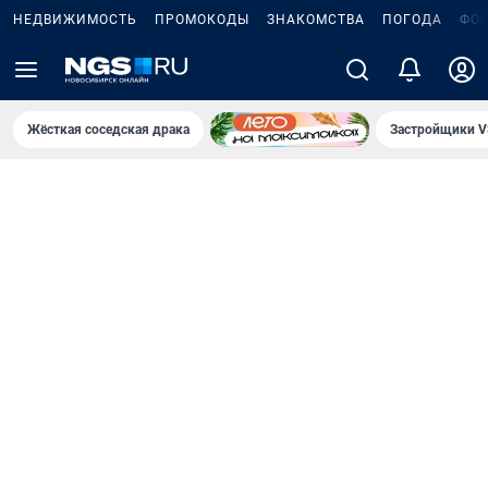
НЕДВИЖИМОСТЬ
ПРОМОКОДЫ
ЗНАКОМСТВА
ПОГОДА
ФО
Жёсткая соседская драка
Застройщики V