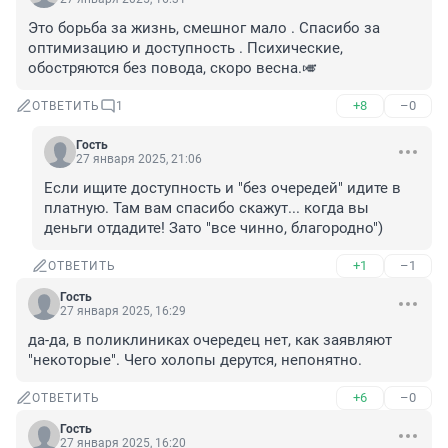
Это борьба за жизнь, смешног мало . Спасибо за 
оптимизацию и доступность . Психические, 
обостряются без повода, скоро весна.🎺
+8
–0
ОТВЕТИТЬ
1
Гость
27 января 2025, 21:06
Если ищите доступность и "без очередей" идите в 
платную. Там вам спасибо скажут... когда вы 
деньги отдадите! Зато "все чинно, благородно")
+1
–1
ОТВЕТИТЬ
Гость
27 января 2025, 16:29
да-да, в поликлиниках очередец нет, как заявляют 
"некоторые". Чего холопы дерутся, непонятно.
+6
–0
ОТВЕТИТЬ
Гость
27 января 2025, 16:20