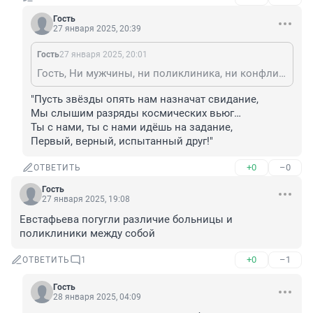
Гость
27 января 2025, 20:39
Гость
27 января 2025, 20:01
Гость, Ни мужчины, ни поликлиника, ни конфликт здесь основное : а ЧОП Гвардия!!!! Вот о чем материал! Продолжается реклама этой охранки. Ждите через 2 недели очередной 'подвиг'.
"Пусть звёзды опять нам назначат свидание,

Мы слышим разряды космических вьюг…

Ты с нами, ты с нами идёшь на задание,

Первый, верный, испытанный друг!"
+0
–0
ОТВЕТИТЬ
Гость
27 января 2025, 19:08
Евстафьева погугли различие больницы и 
поликлиники между собой
+0
–1
ОТВЕТИТЬ
1
Гость
28 января 2025, 04:09