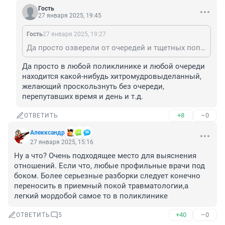
Гость
27 января 2025, 19:45
Гость
27 января 2025, 19:27
Да просто озверели от очередей и тщетных попыток попасть к врачу
Да просто в любой поликлинике и любой очереди 
находится какой-нибудь хитромудровыделанный, 
желающий проскользнуть без очереди, 
перепутавших время и день и т.д.
+8
–0
ОТВЕТИТЬ
Алекксандр
27 января 2025, 15:16
Ну а что? Очень подходящее место для выяснения 
отношений. Если что, любые профильные врачи под 
боком. Более серьезные разборки следует конечно 
переносить в приемный покой травматологии,а 
легкий мордобой самое то в поликлинике
+40
–0
ОТВЕТИТЬ
5