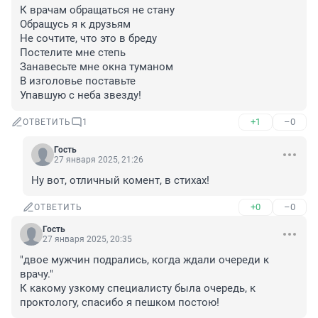
К врачам обращаться не стану

Обращусь я к друзьям

Не сочтите, что это в бреду

Постелите мне степь

Занавесьте мне окна туманом

В изголовье поставьте

Упавшую с неба звезду!
+1
–0
ОТВЕТИТЬ
1
Гость
27 января 2025, 21:26
Ну вот, отличный комент, в стихах!
+0
–0
ОТВЕТИТЬ
Гость
27 января 2025, 20:35
"двое мужчин подрались, когда ждали очереди к 
врачу."

К какому узкому специалисту была очередь, к 
проктологу, спасибо я пешком постою!