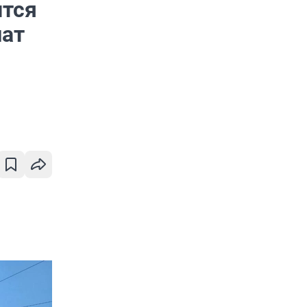
ится
шат