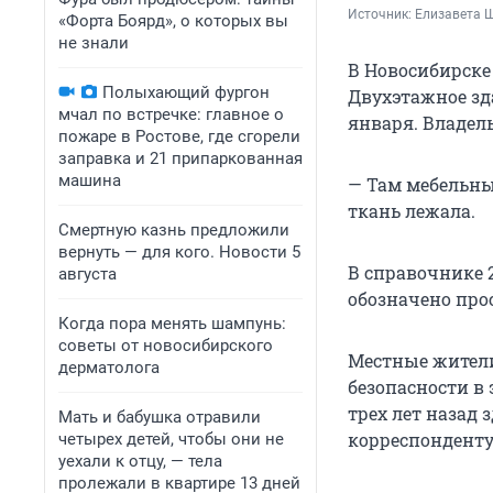
Источник: 
Елизавета 
«Форта Боярд», о которых вы
не знали
В Новосибирске
Полыхающий фургон
Двухэтажное зда
мчал по встречке: главное о
января. Владель
пожаре в Ростове, где сгорели
заправка и 21 припаркованная
машина
— Там мебельны
ткань лежала.
Смертную казнь предложили
вернуть — для кого. Новости 5
В справочнике 
августа
обозначено про
Когда пора менять шампунь:
советы от новосибирского
Местные жители
дерматолога
безопасности в
трех лет назад 
Мать и бабушка отравили
корреспонденту 
четырех детей, чтобы они не
уехали к отцу, — тела
пролежали в квартире 13 дней