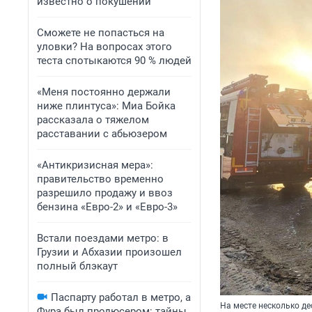
известно о покушении
Сможете не попасться на
уловки? На вопросах этого
теста спотыкаются 90 % людей
«Меня постоянно держали
ниже плинтуса»: Миа Бойка
рассказала о тяжелом
расставании с абьюзером
«Антикризисная мера»:
правительство временно
разрешило продажу и ввоз
бензина «Евро-2» и «Евро-3»
Встали поездами метро: в
Грузии и Абхазии произошел
полный блэкаут
Паспарту работал в метро, а
На месте несколько д
Фура был продюсером: тайны