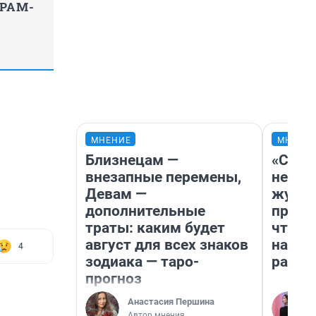
ГРАМ-
МНЕНИЕ
МНЕНИ
Близнецам —
«Сним
внезапные перемены,
немед
Девам —
журна
дополнительные
пришл
траты: каким будет
чтобы
август для всех знаков
на чт
4
зодиака — таро-
ради 
прогноз
Анастасия Першина
Автор мнения