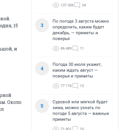
137 306
34
кой.
По погоде 3 августа можно
3
одня, 15
определить, каким будет
декабрь, — приметы и
поверья
ьшой, и
86 489
11
Погода 30 июля укажет,
4
каким ждать август —
поверья и приметы
77 176
13
арной
ым. Около
Суровой или мягкой будет
5
зима, можно узнать по
ил
погоде 5 августа — важные
приметы
71 801
10