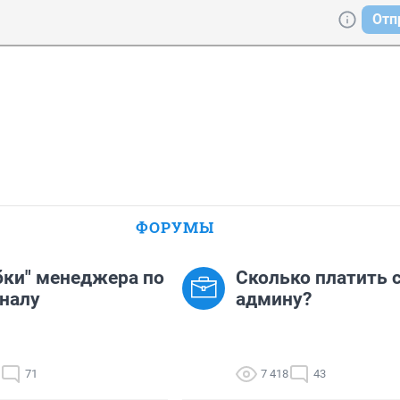
Отп
ФОРУМЫ
ки" менеджера по
Сколько платить с
налу
админу?
71
7 418
43