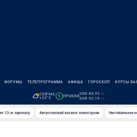
ФОРУМЫ
ТЕЛЕПРОГРАММА
АФИША
ГОРОСКОП
КУРСЫ ВА
USD 80,93
СЕЙЧАС
1
ПРОБКИ
+23°C
EUR 93,19
ет 13-ю зарплату
Августовский каталог новостроек
Нестабильное н