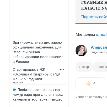
ГЛАВНЫЕ Н
КАНАЛЕ NG
Подписывайте
Мы ведем
онла
Эра «нормальных иномарок»
Алексан
официально закончена. Для
Renault и Nissan
Ведущий ко
заблокировали возвращение
в Россию
Пожар
Волоча
Старт продаж в ЖК
«Околица»! Квартиры от 3,9
млн ₽ р. Родники
0
Любитель солнечных ванн:
лемур вари прогулялся перед
Увидели опечатку? В
камерой в зоопарке — видео