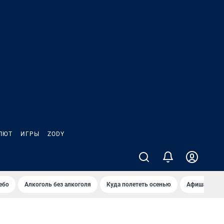
ЛЮТ
ИГРЫ
ZODY
ебо
Алкоголь без алкоголя
Куда полететь осенью
Афиша на ав