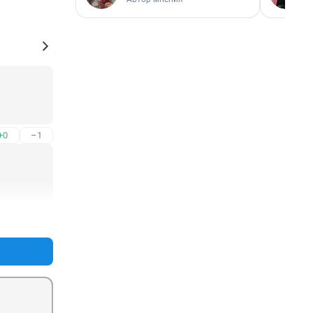
+0
–1
+0
–1