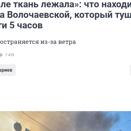
ле ткань лежала»: что наход
на Волочаевской, который ту
и 5 часов
остраняется из-за ветра
7 459
ариев