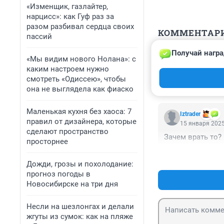
«Изменщик, газлайтер,
нарцисс»: как Гуф раз за
разом разбивал сердца своих
КОММЕНТАР
пассий
Получай награ
Гость
«Мы видим нового Нолана»: с
15 января 2025
каким настроем нужно
На ЗатулинкИ та
смотреть «Одиссею», чтобы
она не выглядела как фиаско
Маленькая кухня без хаоса: 7
Iztrader
правил от дизайнера, которые
15 января 2025
сделают пространство
Зачем врать то?
просторнее
Дожди, грозы и похолодание:
прогноз погоды в
Новосибирске на три дня
Несли на шезлонгах и делали
жгуты из сумок: как на пляже