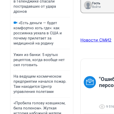
в Геленджике спасали
Гость
пострадавших от удара
Войти
дронов
«Есть деньги — будет
комфортно хоть где»: как
россиянка уехала в США и
почему прилетает за
Новости СМИ2
медициной на родину
Ужин из банки: 5 крутых
рецептов, когда вообще нет
сил готовить
На ведущем космическом
"Ошиб
предприятии начался пожар.
персо
Там находится Центр
управления полетами
«Пробила голову ковшиком,
9 516
била поленом». Жуткая
история набожной матери,