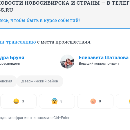
ОВОСТИ НОВОСИБИРСКА И СТРАНЫ — В ТЕЛЕ
S.RU
сь, чтобы быть в курсе событий!
йн-трансляцию
с места происшествия.
дра Бруня
Елизавета Шаталова
рреспондент
Ведущий корреспондент
евская
Дзержинский район
3
3
0
ыделите фрагмент и нажмите Ctrl+Enter