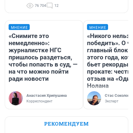
76 704
12
МНЕНИЕ
МНЕНИЕ
«Снимите это
«Никого нельз
немедленно»:
победить». О ч
журналистке НГС
главный блокб
пришлось раздеться,
этого года, ко
чтобы попасть в суд, —
бьет рекорды 
на что можно пойти
прокате: честн
ради новости
отзыв на «Оди
Нолана
Анастасия Хрипушина
Стас Соколов
Корреспондент
Эксперт
РЕКОМЕНДУЕМ