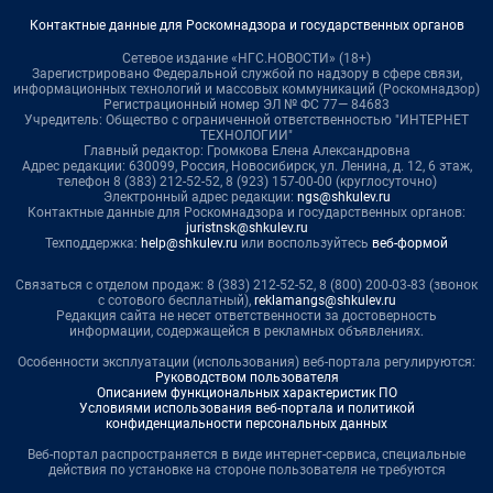
Контактные данные для Роскомнадзора и государственных органов
Сетевое издание «НГС.НОВОСТИ» (18+)
Зарегистрировано Федеральной службой по надзору в сфере связи,
информационных технологий и массовых коммуникаций (Роскомнадзор)
Регистрационный номер ЭЛ № ФС 77— 84683
Учредитель: Общество с ограниченной ответственностью "ИНТЕРНЕТ
ТЕХНОЛОГИИ"
Главный редактор: Громкова Елена Александровна
Адрес редакции: 630099, Россия, Новосибирск, ул. Ленина, д. 12, 6 этаж,
телефон 8 (383) 212-52-52, 8 (923) 157-00-00 (круглосуточно)
Электронный адрес редакции:
ngs@shkulev.ru
Контактные данные для Роскомнадзора и государственных органов:
juristnsk@shkulev.ru
Техподдержка:
help@shkulev.ru
или воспользуйтесь
веб-формой
Связаться с отделом продаж: 8 (383) 212-52-52, 8 (800) 200-03-83 (звонок
с сотового бесплатный),
reklamangs@shkulev.ru
Редакция сайта не несет ответственности за достоверность
информации, содержащейся в рекламных объявлениях.
Особенности эксплуатации (использования) веб-портала регулируются:
Руководством пользователя
Описанием функциональных характеристик ПО
Условиями использования веб-портала и политикой
конфиденциальности персональных данных
Веб-портал распространяется в виде интернет-сервиса, специальные
действия по установке на стороне пользователя не требуются