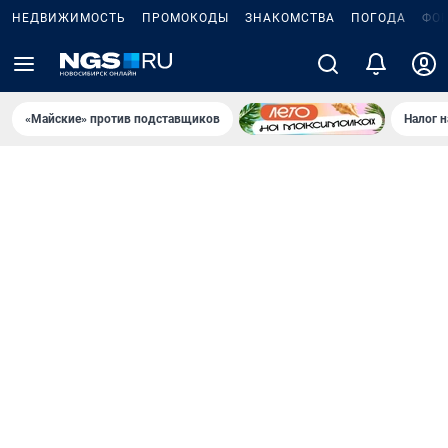
НЕДВИЖИМОСТЬ
ПРОМОКОДЫ
ЗНАКОМСТВА
ПОГОДА
ФО
«Майские» против подставщиков
Налог 